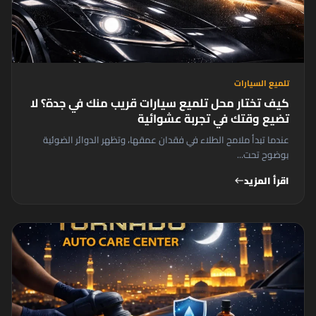
تلميع السيارات
كيف تختار محل تلميع سيارات قريب منك في جدة؟ لا
تضيع وقتك في تجربة عشوائية
عندما تبدأ ملامح الطلاء في فقدان عمقها، وتظهر الدوائر الضوئية
بوضوح تحت...
اقرأ المزيد
west