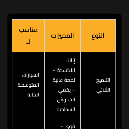
مناسب
النوع
المميزات
لـ
إزالة
الأكسدة –
السيارات
التلميع
لمعة عالية
المتوسطة
الثلاثي
– يخفي
الحالة
الخدوش
السطحية
قوي –