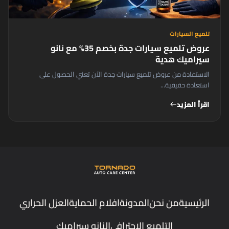
تلميع السيارات
عروض تلميع سيارات جدة بخصم 35% مع نانو
سيراميك هدية
الاستفادة من عروض تلميع سيارات جدة الآن تعني الحصول على
استعادة حقيقية...
اقرأ المزيد
west
الرئيسية
من نحن
المدونة
افلام الحماية
العزل الحراري
التلميع الاحترافي
النانو سيراميك