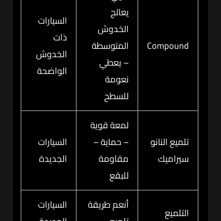
يعالج
السيارات
الخدوش
ذات
Compound
المتوسطة
الخدوش
– يعطي
الواضحة
نعومة
للسطح
لمعة قوية
تلميع النانو
– حماية –
السيارات
سيراميك
مقاومة
الجديدة
للبقع
أنعم طريقة
السيارات
التلميع