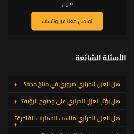
تدوم.
تواصل معنا عبر واتساب
الأسئلة الشائعة
هل العزل الحراري ضروري في مناخ جدة؟
نعم، بسبب الحرارة المرتفعة والرطوبة العالية،
هل يؤثر العزل الحراري على وضوح الرؤية؟
يساعد العزل الحراري على تقليل دخول الحرارة
عند استخدام عوازل حرارية عالية الجودة وتركيبها
ويحسن راحة القيادة بشكل ملحوظ داخل جدة.
هل العزل الحراري مناسب للسيارات الفاخرة؟
باحترافية، لا يتأثر وضوح الرؤية سواء نهارًا أو ليلًا.
نعم، العزل الحراري مصمم ليكون متوافقًا مع