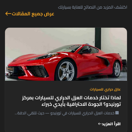
اكتشف المزيد من النصائح للعناية بسيارتك
عرض جميع المقالات
west
عازل حراري للسيارات
لماذا تختار خدمات العزل الحراري للسيارات بمركز
تورنيدو؟ الجودة الاحترافية بأيدي خبراء
🏢 خدمات العزل الحراري للسيارات في تورنيدو — حيث تلتقي الدقة...
اقرأ المزيد
west