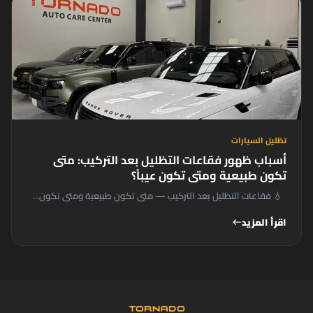
تظليل السيارات
أسباب ظهور فقاعات التظليل بعد التركيب: متى
تكون طبيعية ومتى تكون عيباً؟
💧 فقاعات التظليل بعد التركيب — متى تكون طبيعية ومتى تكون...
اقرأ المزيد
west