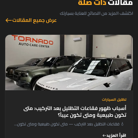
مقالات
ذات صلة
اكتشف المزيد من النصائح للعناية بسيارتك
عرض جميع المقالات
west
تظليل السيارات
أسباب ظهور فقاعات التظليل بعد التركيب: متى
تكون طبيعية ومتى تكون عيباً؟
💧 فقاعات التظليل بعد التركيب — متى تكون طبيعية ومتى تكون...
اقرأ المزيد
west