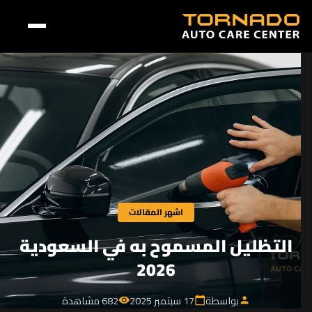
اشهر المقالات
التظليل المسموح به في السعودية
2026
بواسطة
17 سبتمبر 2025
682 مشاهدة
visibility
calendar_today
person