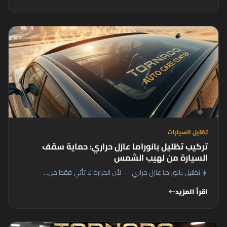
تظليل السيارات
تركيب تظليل بانوراما عازل حراري: حماية سقف
السيارة من لهيب الشمس
☀️ تظليل بانوراما عازل حراري — لأن الحرارة لا تأتي فقط من...
اقرأ المزيد
west