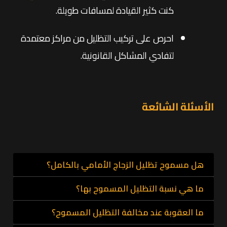
كنت كثير القيادة لمسافات طويلة.
احرص على تركيب التظليل من مراكز معتمدة
لتفادي المشاكل القانونية.
الأسئلة الشائعة
هل مسموح تظليل الزجاج الأمامي بالكامل؟
ما هي نسبة التظليل المسموح بها؟
لا، يمنع تظليل الزجاج الأمامي (Windshield) بالكامل
وفق أنظمة المرور السعودية 2025.
ما العقوبة عند مخالفة التظليل المسموح؟
النسبة المسموح بها تتراوح بين 30% و35% على الزجاج