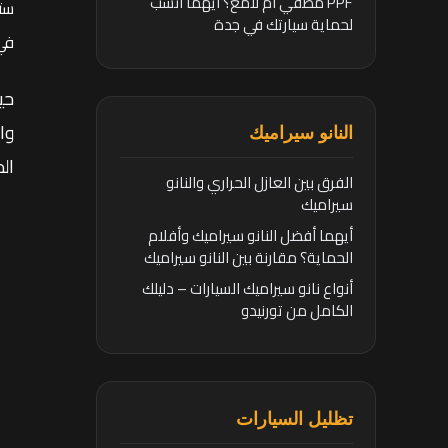
PPF مطفي أم لامع؟ أيهما أنسب
ستب
لحماية سيارتك في جدة
في 
حي
النانو سيراميك
ال
الفرق بين العازل الحراري والنانو
سيراميك
أيهما أفضل النانو سيراميك وأفلام
الحماية؟ مقارنة بين النانو سيراميك
وأفلام الحماية
أنواع نانو سيراميك السيارات – دليلك
الكامل من تورنيدو
تظليل السيارات