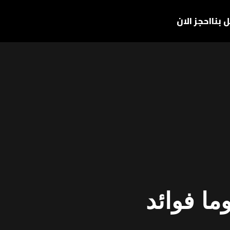
 بنا
احجز الان
ما فوائد