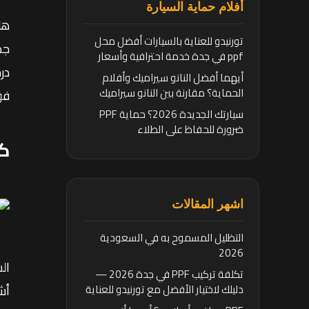
أفلام حماية السيارة
هل
تورنيدو للعناية بالسيارات أفضل محل
ppf في جدة خدمة احترافية وأسعار
تنافسية
أيهما أفضل النانو سيراميك وأفلام
الحماية؟ مقارنة بين النانو سيراميك
فو
وأفلام الحماية
سيارتك الجديدة 2026؟ حماية PPF
ضرورة للحفاظ على الطلاء
ك
اشهر المقالات
التظليل المسموح به في السعودية
2026
ال
تكلفة تركيب PPF في جدة 2026 —
دليلك لاختيار الأفضل مع تورنيدو للعناية
أش
بالسيارات