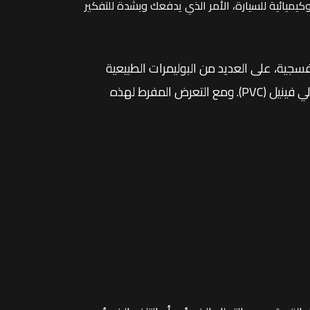
كيميائية للسيارة، الأمر الذي يدفعك وبشدة للتفكير
فسجية، على العديد من البوليمرات الطبيعية
والاصطناعية بما في ذلك بعض أنواع المطاط والنيوبرين وكلوريد البولي فينيل (PVC). ومع التعرض المفرط لهذه