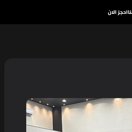
ا
احجز الان