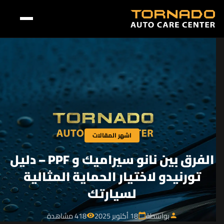
اشهر المقالات
الفرق بين نانو سيراميك و PPF – دليل
تورنيدو لاختيار الحماية المثالية
لسيارتك
بواسطة
18 أكتوبر 2025
418 مشاهدة
visibility
calendar_today
person