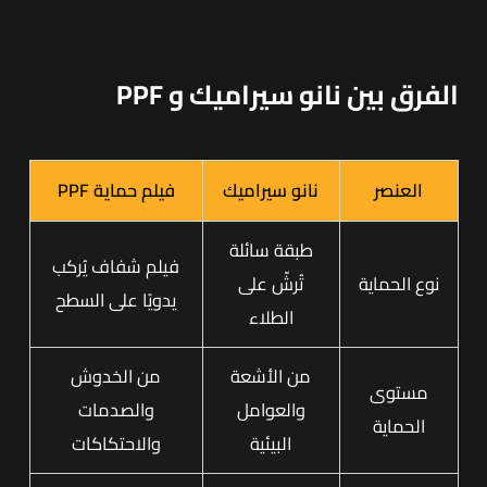
الفرق بين نانو سيراميك و PPF
العنصر
نانو سيراميك
فيلم حماية PPF
طبقة سائلة
فيلم شفاف يُركب
نوع الحماية
تُرشّ على
يدويًا على السطح
الطلاء
من الأشعة
من الخدوش
مستوى
والعوامل
والصدمات
الحماية
البيئية
والاحتكاكات