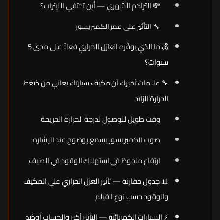
💸 التراكم الشهري — أين تختفي الليترات؟
🔧 التأثير على عمر الكمبريسور
💰 ما الذي يوفّره العازل الحراري فعلاً على مدى 5
سنوات؟
🔧 علامات تُخبرك أن مكيف سيارتك يعاني من ضغط
الحرارة الزائد
وقت طويل للوصول لدرجة الحرارة المريحة
صوت الكمبريسور يسمع بوضوح عند الإشارة
ارتفاع ملحوظ في استهلاك الوقود في الصيف
📊 جدول مقارنة — تأثير العزل الحراري على المكيف
والوقود حسب نوع الفيلم
⚡ السيارات الكهربائية — التأثير أكبر والحساب أوضح