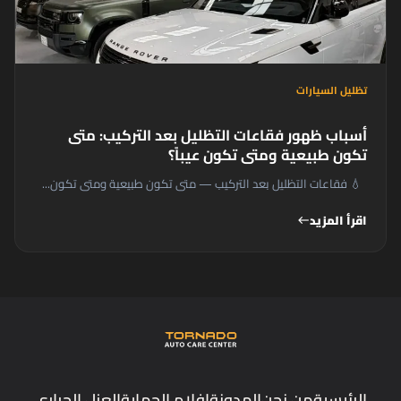
تظليل السيارات
أسباب ظهور فقاعات التظليل بعد التركيب: متى
تكون طبيعية ومتى تكون عيباً؟
💧 فقاعات التظليل بعد التركيب — متى تكون طبيعية ومتى تكون...
اقرأ المزيد
west
الرئيسية
من نحن
المدونة
افلام الحماية
العزل الحراري