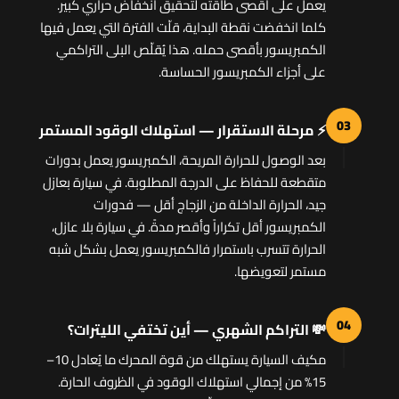
يعمل على أقصى طاقته لتحقيق انخفاض حراري كبير.
كلما انخفضت نقطة البداية، قلّت الفترة التي يعمل فيها
الكمبريسور بأقصى حمله. هذا يُقلّص البلى التراكمي
على أجزاء الكمبريسور الحساسة.
03
⚡ مرحلة الاستقرار — استهلاك الوقود المستمر
بعد الوصول للحرارة المريحة، الكمبريسور يعمل بدورات
متقطعة للحفاظ على الدرجة المطلوبة. في سيارة بعازل
جيد، الحرارة الداخلة من الزجاج أقل — فدورات
الكمبريسور أقل تكراراً وأقصر مدةً. في سيارة بلا عازل،
الحرارة تتسرب باستمرار فالكمبريسور يعمل بشكل شبه
مستمر لتعويضها.
04
💸 التراكم الشهري — أين تختفي الليترات؟
مكيف السيارة يستهلك من قوة المحرك ما يُعادل 10–
15% من إجمالي استهلاك الوقود في الظروف الحارة.