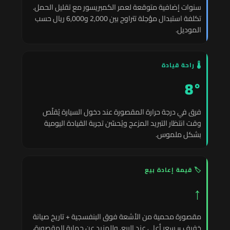
سنوات إضافية متوقعة لعمر الكمبريسور مع تقليل الحمل.
تكلفة استبدال مؤجلة تتراوح بين 2,000 و6,000 ريال حسب
الموديل.
🌡️ راحة قيادة
8°
فرق في درجة حرارة المقصورة عند دخول السيارة يُقلّص
وقت انتظار التبريد المزعج ويُحسّن تجربة القيادة اليومية
بشكل ملموس.
🏷️ قيمة إعادة بيع
↑
مقصورة محمية من الأشعة فوق البنفسجية + تاريخ صيانة
خفيف = سعر أعلى عند البيع. وللمزيد عن حماية المقصورة،