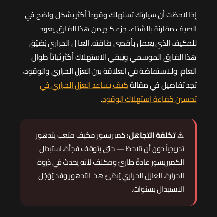
إذا لاحظت أن سيارتك تستهلك وقوداً أكثر بشكل واضح في
الصيف مقارنة بالشتاء، جزء كبير من هذا الفارق يعود
للمكيف الذي يعمل بأقصى طاقته. العازل الحراري يُضيّق
هذا الفارق الموسمي ويُبقي الاستهلاك أكثر ثباتاً طوال
العام. وللاستفاضة في العلاقة بين العزل الحراري والوقود،
تجد تفاصيل في مقالة
كيف يساعد العزل الحراري في
تحسين كفاءة استهلاك الوقود
.
⚠️
تكلفة التجاهل:
كمبريسور مكيف متعب يتدهور
تدريجياً دون أن تلاحظ — حتى يتوقف فجأة. استبدال
الكمبريسور عادةً طارئ ومكلف لأنه يحدث في ذروة
الحرارة. العازل الحراري يُبطّئ هذا التدهور وقد يُؤجّل
الاستبدال بسنوات.