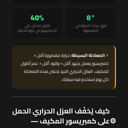
40%
8°
فرق درجات الحرارة في
تقليل الحمل على
المقصورة
الكمبريسور في ذروة الحرارة
⚡
المعادلة البسيطة:
حرارة مقصورة أقل =
كمبريسور يعمل بجهد أقل = وقود أقل + عمر أطول
للمكيف. العازل الحراري الجيد يُحسّن هذه المعادلة
كل يوم تستخدم فيه سيارتك.
كيف يُخفّف العزل الحراري الحمل
⚙️
على كمبريسور المكيف —