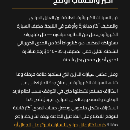
في السيارات الكهربائية، العلاقة بين العازل الحراري
والمكيف أكثر مباشرةً وأوضح في النتيجة. مكيف السيارة
الكهربائية يعمل من البطارية مباشرة — كل كيلوواط
يستهلكه المكيف هو كيلوواط أُخذ من المدى الكهربائي
للشحنة. تقليل حمل المكيف بـ 35–40% يُترجم مباشرة
لمدى أطول ممكن بكل شحنة.
وعلى عكس سيارات البنزين التي تستعيد طاقة فرملة وما
شابه، السيارات الكهربائية في مناخ جدة الحار تعاني من
استنزاف مستمر لشحنتها حتى في التوقف بسبب نظام تبريد
البطارية والمقصورة. العازل الحراري الجيد يُقلّص هذا
الاستنزاف بشكل ملموس ويجعل حساب المدى أكثر قابلية
للتوقع. للاطلاع على التفاصيل الخاصة بهذه الشريحة، راجع
مقالة
كيف تختار عازل حراري للسيارات لا يؤثر على الجوال أو