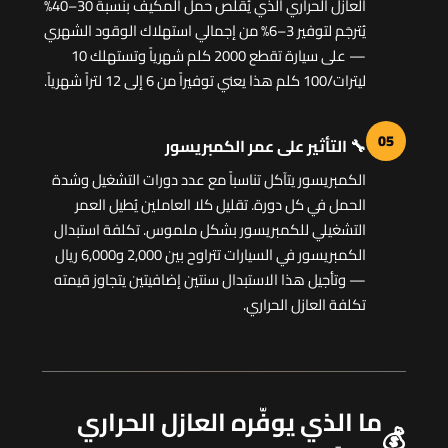
العازل الحراري الذي يُقلّص حمل المكيف بنسبة 30–40%
يُترجَم لتوفير 3–6% من إجمالي استهلاك الوقود الشهري
— على سيارة تقطع 2000 كلم شهرياً وتستهلك 10
ليترات/100 كلم هذا يعني توفيراً من 6 إلى 12 لتراً شهرياً.
05
🔧 التأثير على عمر الكمبريسور
الكمبريسور يتآكل تناسباً مع عدد دورات التشغيل وشدة
الحمل في كل دورة. تقليل كلا العاملين يُطيل العمر
التشغيلي للكمبريسور بشكل ملموس. تكلفة استبدال
الكمبريسور في السيارات تتراوح بين 2,000 و6,000 ريال
— وتأجيل هذا الاستبدال سنتين إضافيتين يتجاوز قيمته
تكلفة العازل الحراري.
ما الذي يوفّره العازل الحراري
💰