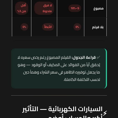
لا فرق
أقل
مصبوغ
5–10%
شبه 
ملحوظ
من 3%
بلا فيلم
0%
الأبطأ
0%
أقصر 
✅
قراءة الجدول:
الفيلم المصبوغ رغم رخص سعره لا
يُحقق أياً من الفوائد على المكيف أو الوقود — وهو
ما يجعل توفيره الظاهر في سعر الشراء وهماً حين
تحسب التكلفة الكاملة.
السيارات الكهربائية — التأثير
⚡
أكبر والحساب أوضح