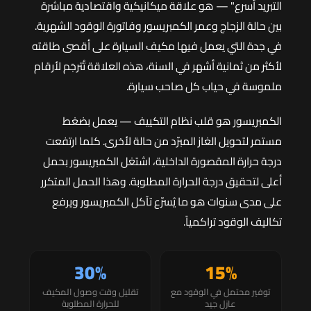
التبريد أسرع" — هو علاقة ميكانيكية واقتصادية مباشرة
بين حالة الزجاج وعمر الكمبريسور وفاتورة الوقود الشهرية.
في جدة التي يعمل فيها مكيف السيارة على أقصى طاقته
لأكثر من ثمانية أشهر في السنة، هذه العلاقة تُترجَم لأرقام
ملموسة في حياب كل صاحب سيارة.
الكمبريسور هو قلب نظام التكييف — يعمل بضغط
مستمر لتحويل الغاز المبرّد من حالة لأخرى. كلما ارتفعت
درجة حرارة المقصورة الداخلية، اشتغل الكمبريسور بحمل
أعلى لتحقيق درجة الحرارة المطلوبة. وهذا الحمل المتكرر
على مدى سنوات هو ما يُسرّع تآكل الكمبريسور ويرفع
تكاليف الوقود تراكمياً.
30%
15%
توفير محتمل في الوقود مع
تقليل وقت وصول المكيف
عازل جيد
للحرارة المطلوبة