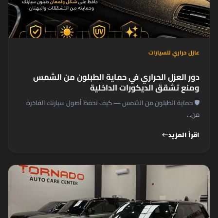
عازل حراري للسيارات
دور العزل الحراري في حماية الطبلون من الشمس
ومنع تشقق الديكورات الداخلية
🛡️ حماية الطبلون من الشمس — كيف تحفظ أصول سيارتك الفاخرة
من...
اقرأ المزيد
west