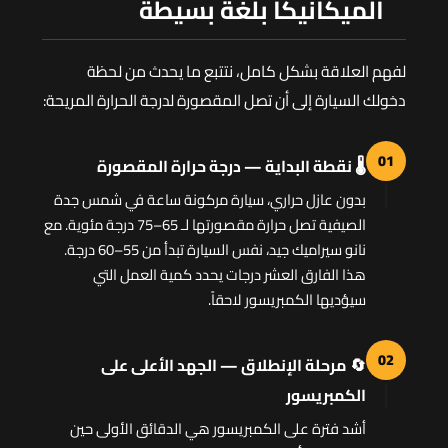
الميكانيكا بلغة بسيطة
لفهم العلاقة بشكل كامل، نتتبع ما يحدث من لحظة
دخولك السيارة إلى أن تصل المقصورة لدرجة الحرارة المريحة:
01
🌡️ نقطة البداية — درجة حرارة المقصورة
بدون عازل حراري، سيارة مركونة ساعة في شمس جدة
الصيفية تصل حرارة مقصورتها لـ 65–75 درجة مئوية. مع
نانو سيراميك جيد، نفس السيارة تبدأ من 55–60 درجة.
هذا الفارق العشر درجات يحدد كمية العمل التي
سيؤديها الكمبريسور لاحقاً.
02
🔄 مرحلة الإنطلاق — الجهد الأعلى على
الكمبريسور
أشد فترة على الكمبريسور هي الدقائق الأولى حين