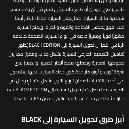
الإجابة وبكل بساطة أن اللون الأسود يمتاز بقدرته على إضفاء
طابع رياضي مودرن أو طابع كلاسيكي فخم في آن واحد حسب
شخصية مالك السيارة، مما يجعل السيارة محط الأنظار أينما
حلت، فهو يعكس الفخامة والقوة والجرأة، ويمنح السيارة
مظهرًا قوياً ومميزاً خاصة في أنواع السيارت الضخمة كالدفع
الرباعي. كما أن تحويل السيارة إلى BLACK EDITION يُظهر
تفاصيل التصميم الخارجي للسيارة بشكل جذاب ومميز، مما يبرز
خطوطها العصرية ويجعلها محط أنظار الجميع، والمميز لدى
شركة تورنيدو أوتو كار جدة كون خبراء السيارات لديها يعتمدون
على أحدث التقنيات لضمان توزيع اللون بشكل متساوٍ وخالٍ من
العيوب، مما يجعل خيار تحويل السيارة إلى BLACK EDITION معنا
خيارًا مثاليًا لمن يبحث عن التفرد والرقي بدون تكاليف باهظة.
أبرز طرق تحويل السيارة إلى BLACK