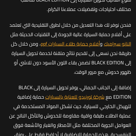
مختلف احتياجات وتفضيلات عملاءنا الكرام.
فنحن نوفر لك هذا التعديل من خلال لطرق التقليدية التي تعتمد
على أفلام حماية السيارة عالية الجودة إلى التقنيات الحديثة مثل
النانو سيراميك
و
أفلام حماية طلاء السيارات ppf
، ومن خلال كل
طريقة نحن نسعى إلى تقديم نتائج متقنة لخدمة تحويل السيارة
إلى BLACK EDITION تضمن بقاء اللون الأسود دون تلاشي أو
ظهور خدوش مع مرور الوقت.
إضافة إلى الجانب الجمالي، يوفر تحويل السيارة إلى BLACK
EDITION مع
شركة تورنيدو للعناية بالسيارات
حماية إضافية
للهيكل الخارجي للسيارة، حيث تشكل المواد المستخدمة في
عملية الطلاء طبقة واقية مقاومة للخدوش والتآكل الناتج عن
العوامل الجوية المختلفة مثل الأمطار والغبار والأشعة فوق
البنفسجية. هذه الحماية الإضافية لا تُحافظ فقط على رونق