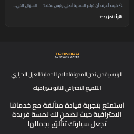
🔍 كيف أعرف أن فيلم الحماية أصلي وليس مقلد؟ — السؤال الذي...
اقرأ المزيد
west
الرئيسية
من نحن
المدونة
افلام الحماية
العزل الحراري
التلميع الاحترافي
النانو سيراميك
استمتع بتجربة قيادة متألقة مع خدماتنا
الاحترافية حيث نضمن لك لمسة فريدة
تجعل سيارتك تتألق بجمالها