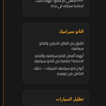
PPF مطفي أم لامع؟ أيهما أنسب
لحماية سيارتك في جدة
النانو سيراميك
الفرق بين العازل الحراري والنانو
سيراميك
أيهما أفضل النانو سيراميك وأفلام
الحماية؟ مقارنة بين النانو سيراميك
وأفلام الحماية
أنواع نانو سيراميك السيارات – دليلك
الكامل من تورنيدو
تظليل السيارات