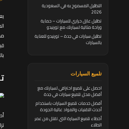
التظليل المسموح به في السعودية
2026
يع
تظليل عازل حراري للسيارات – حماية
ال
وراحة مثالية لسيارتك مع تورنيدو
مظ
تظليل سيارات في جدة – تورنيدو للعناية
بالسيارات
قي
با
تر
تلميع السيارات
احصل على تلميع احترافي لسيارتك مع
أفضل محل تلميع سيارات في جدة
أفضل خدمات تلميع السيارات باستخدام
أحدث التقنيات والمواد عالية الجودة
أص
أخطاء تلميع السيارة التي تقلل من عمر
تز
الطلاء