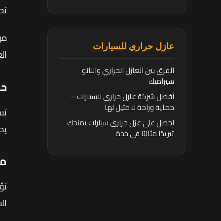
تح
من
عازل حراري للسيارات
ال
الفرق بين العازل الحراري والنانو
سيراميك
حم
أفضل شركة عازل حراري للسيارات –
حماية وراحة لا مثيل لها
تس
احصل على عزل حراري سيارات يمنحك
يح
تبريدًا مثاليًا في جدة
مق
تؤ
ال