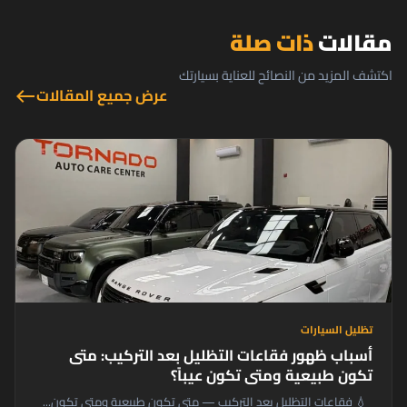
مقالات
ذات صلة
اكتشف المزيد من النصائح للعناية بسيارتك
عرض جميع المقالات
west
تظليل السيارات
أسباب ظهور فقاعات التظليل بعد التركيب: متى
تكون طبيعية ومتى تكون عيباً؟
💧 فقاعات التظليل بعد التركيب — متى تكون طبيعية ومتى تكون...