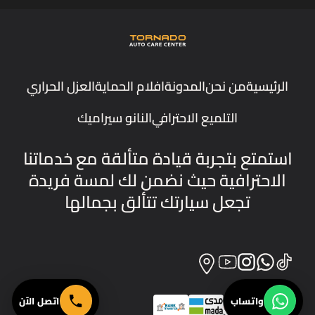
الرئيسية
من نحن
المدونة
افلام الحماية
العزل الحراري
التلميع الاحترافي
النانو سيراميك
استمتع بتجربة قيادة متألقة مع خدماتنا
الاحترافية حيث نضمن لك لمسة فريدة
تجعل سيارتك تتألق بجمالها
واتساب
اتصل الآن