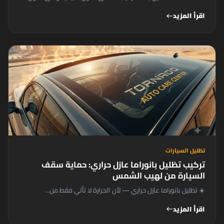
اقرأ المزيد
west
تظليل السيارات
تركيب تظليل بانوراما عازل حراري: حماية سقف
السيارة من لهيب الشمس
☀️ تظليل بانوراما عازل حراري — لأن الحرارة لا تأتي فقط من...
اقرأ المزيد
west