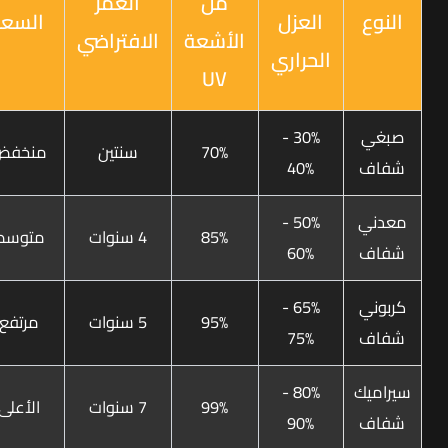
من
العمر
النوع
العزل
السعر
الأشعة
الافتراضي
الحراري
UV
صبغي
30% -
70%
سنتين
منخفض
شفاف
40%
معدني
50% -
85%
4 سنوات
متوسط
شفاف
60%
كربوني
65% -
95%
5 سنوات
مرتفع
شفاف
75%
سيراميك
80% -
99%
7 سنوات
الأعلى
شفاف
90%