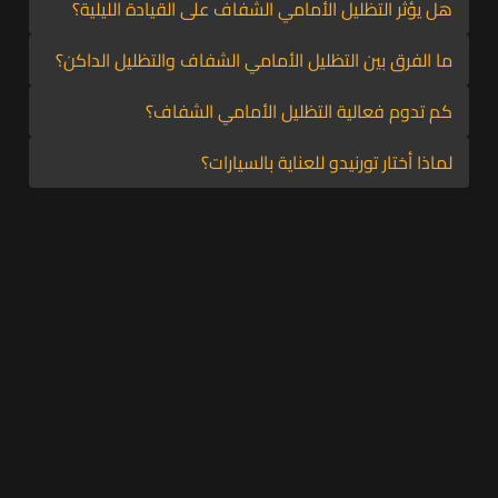
هل يؤثر التظليل الأمامي الشفاف على القيادة الليلية؟
لا يعيق الرؤية.
لا، فهو يحافظ على شفافية كاملة ويتيح رؤية واضحة ليلاً
ما الفرق بين التظليل الأمامي الشفاف والتظليل الداكن؟
ونهارًا.
التظليل الشفاف يحافظ على وضوح الرؤية، بينما الداكن يقلل
كم تدوم فعالية التظليل الأمامي الشفاف؟
الخصوصية وقد يخالف الأنظمة.
يستمر من 4 حتى 7 سنوات حسب النوع وجودة التركيب.
لماذا أختار تورنيدو للعناية بالسيارات؟
لأننا نقدم أفضل خدمة تظليل أمامي شفاف في جدة بجودة
وضمان وأسعار تنافسية.