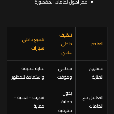
عمر أطول لخامات المقصورة
تنظيف
تلميع داخلي
العنصر
داخلي
سيارات
عادي
مستوى
سطحي
عناية عميقة
العناية
ومؤقت
واستعادة للمظهر
بدون
التعامل مع
تنظيف + تغذية +
حماية
الخامات
حماية
حقيقية