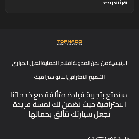
اقرأ المزيد
west
الرئيسية
من نحن
المدونة
افلام الحماية
العزل الحراري
التلميع الاحترافي
النانو سيراميك
استمتع بتجربة قيادة متألقة مع خدماتنا
الاحترافية حيث نضمن لك لمسة فريدة
تجعل سيارتك تتألق بجمالها