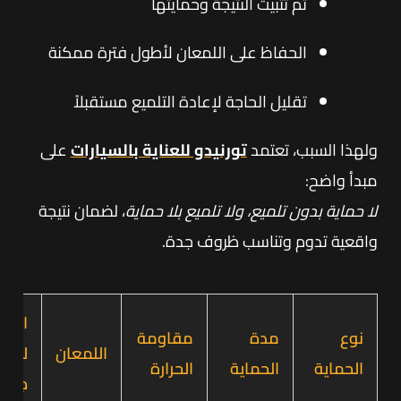
ثم تثبيت النتيجة وحمايتها
الحفاظ على اللمعان لأطول فترة ممكنة
تقليل الحاجة لإعادة التلميع مستقبلاً
ولهذا السبب، تعتمد
تورنيدو للعناية بالسيارات
على
مبدأ واضح:
لا حماية بدون تلميع، ولا تلميع بلا حماية
، لضمان نتيجة
واقعية تدوم وتناسب ظروف جدة.
الأن
نوع
مدة
مقاومة
اللمعان
لسيا
الحماية
الحماية
الحرارة
جدة