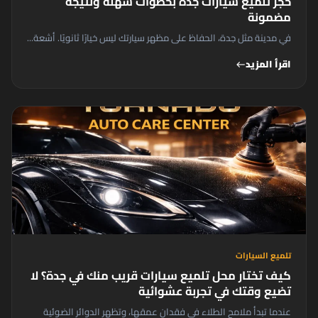
حجز تلميع سيارات جدة بخطوات سهلة ونتيجة
مضمونة
في مدينة مثل جدة، الحفاظ على مظهر سيارتك ليس خيارًا ثانويًا. أشعة...
اقرأ المزيد
west
تلميع السيارات
كيف تختار محل تلميع سيارات قريب منك في جدة؟ لا
تضيع وقتك في تجربة عشوائية
عندما تبدأ ملامح الطلاء في فقدان عمقها، وتظهر الدوائر الضوئية