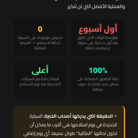
والعملية الأفضل التي لن تتكرر.
أول أسبوع
0
متوسط الوقت الذي تظهر
خدوش موجودة على السيارة
فيه أول خدشة على سيارة
لحظة الاستلام — الفرصة
جديدة بلا حماية
المثالية
100%
أعلى
دقة التطبيق الممكنة على
قيمة إعادة بيع للسيارات
سطح جديد تماماً بلا عيوب
المحمية منذ يوم الاستلام
سابقة
⚡
الحقيقة التي يدركها أصحاب الخبرة:
السيارة
الجديدة في يوم استلامها هي أقرب ما يمكن أن
تكون لحالتها "المثالية" طوال عمرها. أي يوم إضافي