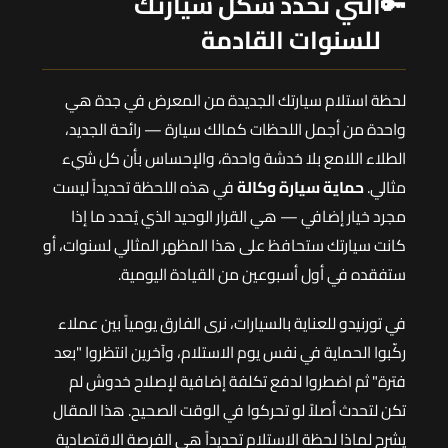
🔑
التي تُحدد شكل سيارتك
للسنوات القادمة
لحظة استلام سيارتك الجديدة من المعرض في جدة هي
واحدة من أجمل اللحظات كمالك سيارة — رائحة الجديد،
الطلاء اللامع بلا خدشة واحدة، والإحساس بأن كل شيء
مثالي.
حماية سيارة وكالة
في هذه اللحظة تحديداً ليست
مجرد خيار إضافي — هي القرار الوحيد الذي يُحدد ما إذا
كانت سيارتك ستحافظ على هذا المظهر المثالي لسنوات، أو
ستفقده في أول أسبوعين من القيادة اليومية.
في تورنيدو للعناية بالسيارات، نرى الفارق يومياً بين عملاء
ركّبوا الحماية في نفس يوم الاستلام، وآخرين انتظروا "بعد
فترة" ثم اضطروا لدفع تكلفة إضافية لإصلاح خدوش لم
تكن لتحدث أصلاً لو تحركوا في الوقت الصحيح. هذا المقال
يشرح لماذا لحظة الاستلام تحديداً هي الفرصة الاقتصادية