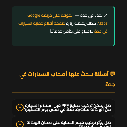
📍 تجدنا في جدة —
الموقع على خريطة Google
Maps
. كذلك يمكنك زيارة
صفحة أفلام حماية السيارات
في جدة
للاطلاع على كامل خدماتنا.
💬 أسئلة يبحث عنها أصحاب السيارات في
جدة
هل يمكن تركيب حماية PPF قبل استلام السيارة
▾
من الوكالة مباشرة، مثلاً في نفس يوم التسليم؟
نعم، وهذا خيار مثالي يفعله كثير من العملاء المتحمسين
هل يؤثر تركيب فيلم الحماية على ضمان الوكالة
▾
لسيارتي الجديدة؟
لحماية سيارتهم فوراً. يمكن التنسيق مسبقاً مع تورنيدو