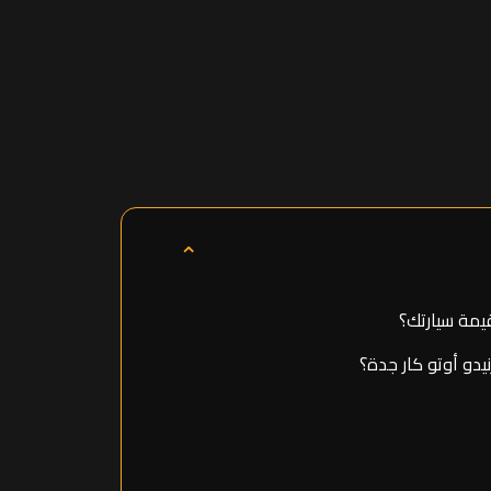
⌃
يمة سيارتك؟
يدو أوتو كار جدة؟