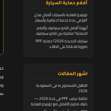
أفلام حماية السيارة
تورنيدو للعناية بالسيارات أفضل محل
ppf في جدة خدمة احترافية وأسعار
تنافسية
أيهما أفضل النانو سيراميك وأفلام
الحماية؟ مقارنة بين النانو سيراميك
وأفلام الحماية
سيارتك الجديدة 2026؟ حماية PPF
ضرورة للحفاظ على الطلاء
حم
اشهر المقالات
وي
وم
التظليل المسموح به في السعودية
2026
ست
تكلفة تركيب PPF في جدة 2026 —
دليلك لاختيار الأفضل مع تورنيدو للعناية
بالسيارات