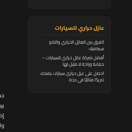
عازل حراري للسيارات
الفرق بين العازل الحراري والنانو
سيراميك
أفضل شركة عازل حراري للسيارات –
حماية وراحة لا مثيل لها
احصل على عزل حراري سيارات يمنحك
تبريدًا مثاليًا في جدة
حم
ير
إض
وا