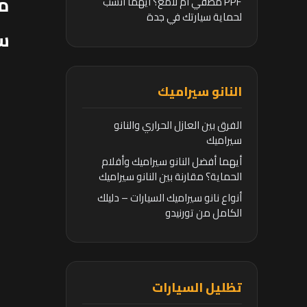
م
PPF مطفي أم لامع؟ أيهما أنسب
لحماية سيارتك في جدة
س
النانو سيراميك
الفرق بين العازل الحراري والنانو
سيراميك
أيهما أفضل النانو سيراميك وأفلام
الحماية؟ مقارنة بين النانو سيراميك
وأفلام الحماية
أنواع نانو سيراميك السيارات – دليلك
الكامل من تورنيدو
تظليل السيارات