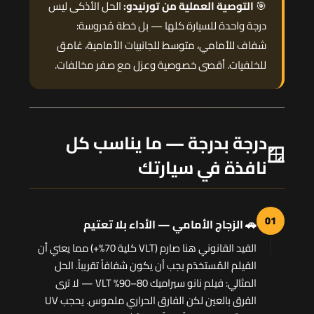
🎯
التوصية العملية من تورنيدو:
الحل الأذكى ليس
درجة واحدة للسيارة كلها — بل خطة مُدروسة:
شفاف للأمامي، متوسط للجانبيات الأمامية، غامق
للخلفيات. أقصى خصوصية وعزل مع صفر مخالفات.
درجة بدرجة — ما يناسب كل
🪟
نافذة في سيارتك
01
🚗 الزجاج الأمامي — الأداء بلا تعتيم
القيد القانوني هنا صارم (VLT كلية 70%+) مما يعني أن
الفيلم المُستخدَم يجب أن يكون شفافاً تقريباً. الحل
المثالي: فيلم نانو سيراميك 80–90% VLT — لا ترى
الفرق بالعين لكن الفارق الحراري ملموس. يحجب UV