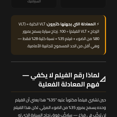
السيراميك
⚡
المعادلة التي يجهلها كثيرون:
VLT الكلية = (VLT
الزجاج × VLT الفيلم) ÷ 100. زجاج سيارة يسمح بمرور
80% من الضوء + فيلم 35% = نسبة كلية 28% فقط —
وهي أقل من الحد المسموح للجانبية الأمامية.
لماذا رقم الفيلم لا يكفي —
📐
فهم المعادلة الفعلية
حين تشتري فيلماً مكتوباً عليه "35%" هذا يعني أن الفيلم
وحده يسمح بمرور 35% من الضوء المرئي. لكن هذا الفيلم
لن يُركَّب في فراغ — سيُركَّب فوق زجاج السيارة الذي له