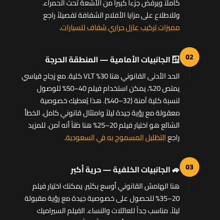
كاملاً ويرفض جزءاً كبيراً من الأشعة تحت الحمراء.
وللاطلاع على مزايا الأفلام الشفافة تفصيلاً راجع
مميزات تركيب عازل حراري شفاف للسيارات
.
02
🪟 الجانبيات الأمامية — المنطقة الحرجة
الحد الأدنى القانوني هنا 30% VLT كلية. مع زجاج قياسي
يمتص 20%، يمكن استخدام فيلم 40–50% للوصول
لنسبة كلية آمنة (32–40%). هذا يُعطيك خصوصية
معقولة مع رؤية جيدة ليلاً وامتثال قانوني كامل. الخطأ
الشائع هو اختيار فيلم 20–25% هنا ظناً أنه آمن. للمزيد
راجع
التظليل المسموح به في السعودية
.
03
🚙 الجانبيات الخلفية — حرية أكبر
هنا الهامش القانوني أوسع بكثير. يمكنك اختيار فيلم
20–35% للحصول على خصوصية جيدة مع رؤية مقبولة
ليلاً. مناسب جداً للعائلات والنساء. الفيلم السيراميك