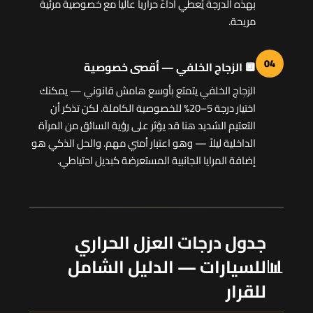
بهذه الدرجة يُعطي أداءً حرارياً عالياً مع خصوصية مرئية
مريحة.
04
🔲 الزجاج الخلفي — أقصى خصوصية
الزجاج الخلفي يتمتع بأوسع هامش قانوني — يمكنك
اختيار درجة 5–20% للخصوصية الكاملة. لكن تذكر أن
التعتيم الشديد هنا قد يؤثر على رؤية السائق من المرآة
الداخلية ليلاً — وهو اعتبار أمني مهم. والحل الذكي هو
إضافة المرايا الجانبية المستعرضة كبديل احتياطي.
جدول درجات العزل الحراري
📊
للسيارات — الدليل الشامل
للقرار