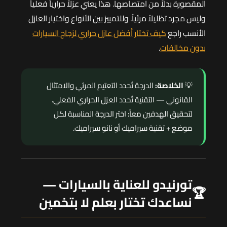
المقصورة بدلاً من امتصاصها. هذا يعني عزلاً حرارياً فعلياً
وليس مجرد تظليلاً مرئياً. وللتمييز بين الأنواع واختيار العازل
الأنسب راجع
كيف تختار أفضل عازل حراري لزجاج السيارات
بدون مخالفات
.
💡
الخلاصة:
الدرجة تُحدد التعتيم المرئي والامتثال
القانوني — التقنية تُحدد العزل الحراري الفعلي.
لتحقيق الهدفين معاً: اختر الدرجة المناسبة لكل
موضع + تقنية سيراميك أو نانو سيراميك.
تورنيدو للعناية بالسيارات —
🏆
نساعدك تختار بعلم لا بتخمين