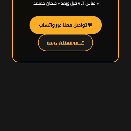
+ قياس VLT قبل وبعد + ضمان معتمد.
💬 تواصل معنا عبر واتساب
📍 موقعنا في جدة