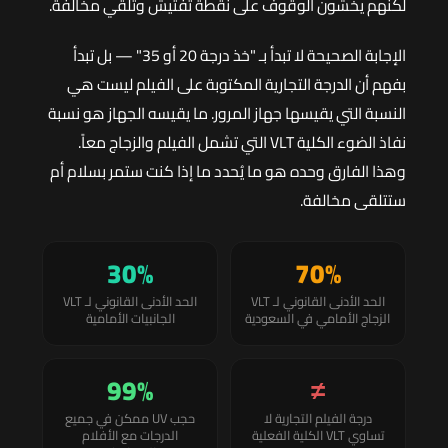
لكنهم يخشون الوقوف على نقطة تفتيش وتلقّي مخالفة.
الإجابة الصحيحة لا تبدأ بـ "خذ درجة 20 أو 35" — بل تبدأ
بفهم أن الدرجة التجارية المكتوبة على الفيلم ليست هي
النسبة التي يقيسها جهاز المرور. ما يقيسه الجهاز هو نسبة
نفاذ الضوء الكلية VLT التي تشمل الفيلم والزجاج معاً.
وهذا الفارق وحده هو ما يُحدد ما إذا كنت ستمر بسلام أم
ستتلقى مخالفة.
30%
70%
الحد الأدنى القانوني لـ VLT
الحد الأدنى القانوني لـ VLT
الزجاج الأمامي في السعودية
الجانبيات الأمامية
99%
≠
درجة الفيلم التجارية لا
حجب UV ممكن في جميع
تساوي VLT الكلية الفعلية
الدرجات مع الأفلام