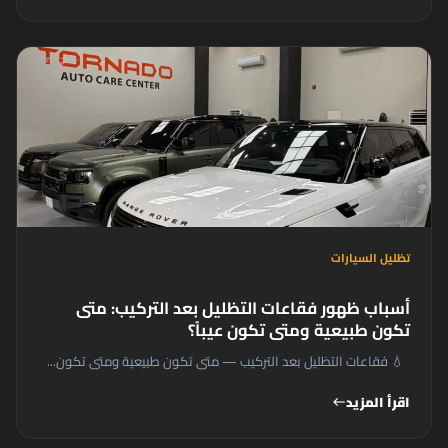
تظليل السيارات
أسباب ظهور فقاعات التظليل بعد التركيب: متى
تكون طبيعية ومتى تكون عيباً؟
💧 فقاعات التظليل بعد التركيب — متى تكون طبيعية ومتى تكون...
اقرأ المزيد
west