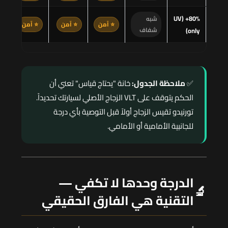
80%+ (UV
شبه
⭐ آمن
⭐ آمن
⭐ آمن
only)
شفاف
✅
ملاحظة الجدول:
خانة "يحتاج قياس" تعني أن
الحكم يتوقف على VLT الزجاج الأصلي لسيارتك تحديداً.
تورنيدو تقيس الزجاج أولاً قبل التوصية بأي درجة
للجانبية الأمامية أو الأمامي.
الدرجة وحدها لا تكفي —
🔬
التقنية هي الفارق الحقيقي