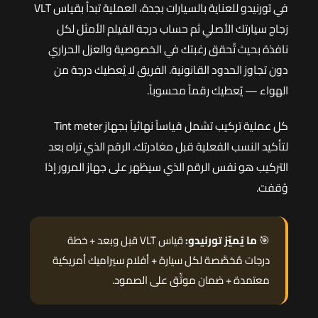
في تورنيدو للعناية بالسيارات بجدة، العملية تبدأ بقياس VLT
زجاج سيارتك الأصلي ثم حساب درجة الفيلم الأمثل لكل
نافذة بحيث تُحقق رغبتك في الخصوصية والعزل الحراري
دون تجاوز الحدود القانونية. الفريق لا يُعطيك درجة من
الهواء — يُعطيك رقماً محسوباً.
كل عملية تركيب تشمل قياساً نهائياً بجهاز Tint meter
لتأكيد النسب الفعلية قبل مغادرتك. الرقم الذي تراه بعد
التركيب هو نفس الرقم الذي سيظهر على جهاز المرور إذا
وُقفت.
🎯
ما يُميّز تورنيدو:
قياس VLT قبل وبعد + خطة
درجات مُخصَّصة لكل سيارة + أفلام سيراميك أمريكية
معتمدة + ضمان موثّق على الصمود.