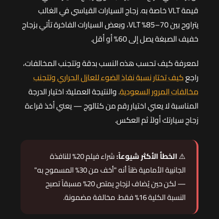
قيمة VLT خاصة به. زجاج السيارات القياسي في الغالب
يتراوح بين 70–85% VLT، وبعض السيارات الفاخرة تأتي بزجاج
خفيف الصبغة يصل إلى 60% أو أقل.
لمعرفة كيف تحسب هذه النسب بدقة وتتجنب المخالفات،
راجع
كيف تختار نسبة نفاذ الضوء للعازل الحراري وتتجنب
مخالفات المرور السعودية
. والنتيجة العملية: اختيار الدرجة
المناسبة لا يعني اختيار رقم من كتالوج — يعني أخذ قراءة
زجاج سيارتك أولاً ثم العكس.
⚠️
الخطأ الأكثر شيوعاً:
شراء فيلم 20% للنافذة
الجانبية الأمامية ظناً أنه "أخف من 30% المسموح به"
— لكن حين يُضاف لزجاج يمتص 20% مسبقاً تصبح
النسبة الكلية 16% فقط. مخالفة مضمونة.