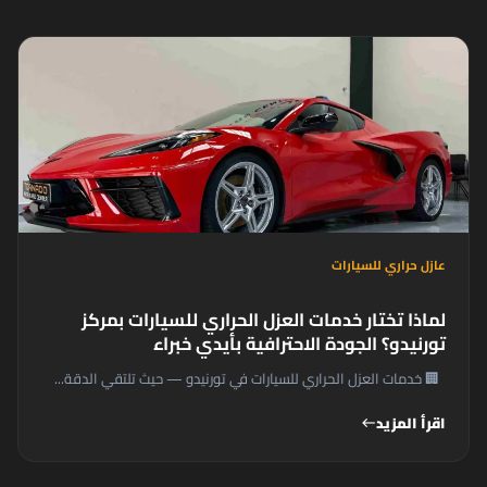
عازل حراري للسيارات
لماذا تختار خدمات العزل الحراري للسيارات بمركز
تورنيدو؟ الجودة الاحترافية بأيدي خبراء
🏢 خدمات العزل الحراري للسيارات في تورنيدو — حيث تلتقي الدقة...
اقرأ المزيد
west