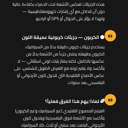
هذه الجزيئات تعكس الأشعة تحت الحمراء بكفاءة عالية
دون أن تتداخل مع أي إشارات كهرومغناطيسية —
ولهذا لا يؤثر على الجوال أو GPS أو الراديو.
02
⚫ الكربون — جزيئات كربونية عميقة اللون
يستخدم جزيئات كربون دقيقة بدلاً من السيراميك.
الكربون بطبيعته يمتص جزءاً من الأشعة بدلاً من
عكسها بالكامل، لكنه يمتاز بثبات لوني استثنائي — لا
يتأكسد ولا يتغير لونه مع التعرض الطويل للشمس، على
عكس الأصباغ التقليدية التي تتحول للون الأرجواني أو
البنفسجي بعد سنوات.
03
🌈 لماذا يهم هذا الفرق فعلياً؟
الفيلم المصبوغ التقليدي (غير السيراميك وغير الكربون)
يتأكسد مع الأشعة فوق البنفسجية ويتحول للون
الأرجواني الباهت بعد سنتين أو ثلاث. كلا السيراميك