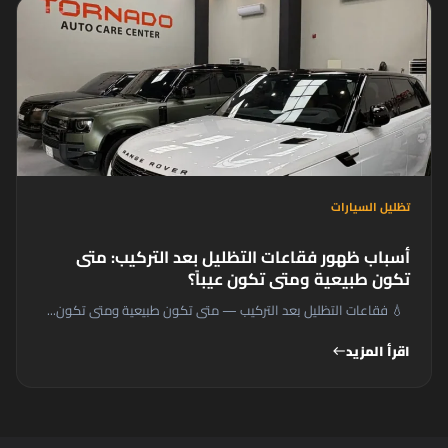
تظليل السيارات
أسباب ظهور فقاعات التظليل بعد التركيب: متى
تكون طبيعية ومتى تكون عيباً؟
💧 فقاعات التظليل بعد التركيب — متى تكون طبيعية ومتى تكون...
اقرأ المزيد
west