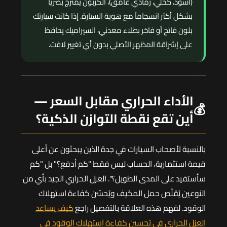
(أسود، كحلي، رمادي غامق)، الكربون يمتزج بصرياً
بشكل أكثر انسجاماً مع هوية السيارة. إذا كانت سيارتك
بلون فاتح أو فاخر بطلاء معدني، السيراميك يحافظ
على إشراقة المظهر الأصلي بدون أي تغيير لافت.
الأداء الحراري مقابل السعر —
💰
أين تقع نقطة التوازن الذكية؟
بالنسبة لأصحاب السيارات في جدة الذين يبحثون عن أعلى
قيمة استثمارية، الحساب ليس فقط "كم أدفع؟" بل "كم
سأستفيد على المدى الطويل؟". العزل الحراري الجيد بأي من
النوعين يُقلّص حمل المكيف ويُحسّن كفاءة استهلاك
الوقود. لفهم هذه العلاقة بالتفصيل راجع
كيف يساعد
العزل الحراري في تحسين كفاءة استهلاك الوقود في