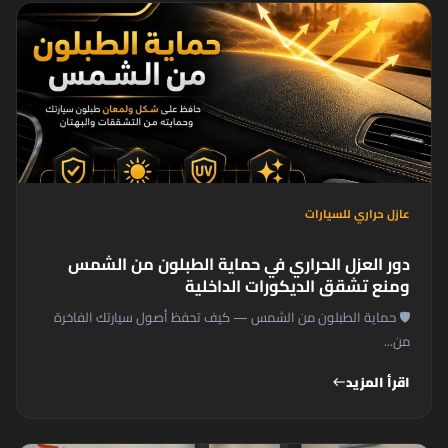
عازل حراري للسيارات
دور العزل الحراري في حماية الطبلون من الشمس
ومنع تشقق الديكورات الداخلية
🛡️ حماية الطبلون من الشمس — كيف تحفظ أصول سيارتك الفاخرة
من...
اقرأ المزيد
west