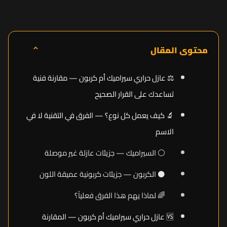
⌃
محتوى المقال
⚖️ عازل حراري سيراميك أم كربون — مقارنة فنية
تساعدك على القرار الصحيح
🔬 كيف يعمل كل نوع؟ — الفرق في التقنية لا في
الاسم
⚪ السيراميك — جزيئات عازلة غير موصلة
⚫ الكربون — جزيئات كربونية عميقة اللون
🌈 لماذا يهم هذا الفرق فعلياً؟
🆚 عازل حراري سيراميك أم كربون — المقارنة