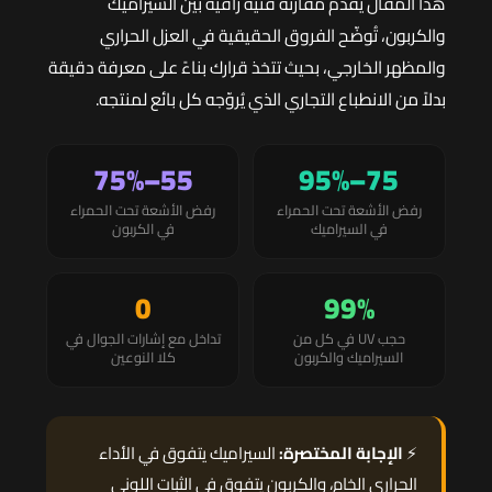
هذا المقال يُقدّم مقارنة فنية راقية بين السيراميك
والكربون، تُوضّح الفروق الحقيقية في العزل الحراري
والمظهر الخارجي، بحيث تتخذ قرارك بناءً على معرفة دقيقة
بدلاً من الانطباع التجاري الذي يُروّجه كل بائع لمنتجه.
55–75%
75–95%
رفض الأشعة تحت الحمراء
رفض الأشعة تحت الحمراء
في السيراميك
في الكربون
0
99%
حجب UV في كل من
تداخل مع إشارات الجوال في
السيراميك والكربون
كلا النوعين
⚡
الإجابة المختصرة:
السيراميك يتفوق في الأداء
الحراري الخام، والكربون يتفوق في الثبات اللوني