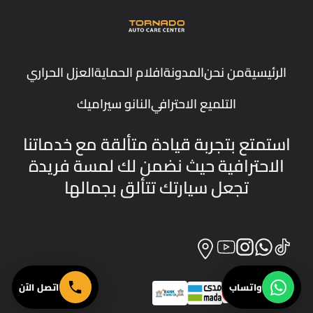
الرئيسية
من نحن
المدونة
افلام الحماية
العزل الحراري
التلميع الاحترافي
النانو سيراميك
استمتع بتجربة قيادة متألقة مع خدماتنا
الاحترافية حيث نضمن لك لمسة فريدة
تجعل سيارتك تتألق بجمالها
واتساب
اتصل الآن