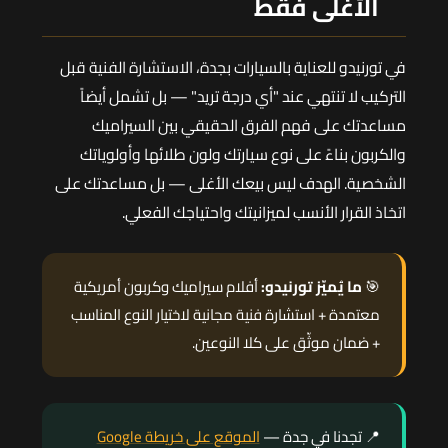
الأغلى فقط
في تورنيدو للعناية بالسيارات بجدة، الاستشارة الفنية قبل
التركيب لا تنتهي عند "أي درجة تريد" — بل تشمل أيضاً
مساعدتك على فهم الفرق الحقيقي بين السيراميك
والكربون بناءً على نوع سيارتك ولون طلائها وأولوياتك
الشخصية. الهدف ليس بيعك الأغلى — بل مساعدتك على
اتخاذ القرار الأنسب لميزانيتك واحتياجك الفعلي.
🎯
ما يُميّز تورنيدو:
أفلام سيراميك وكربون أمريكية
معتمدة + استشارة فنية مجانية لاختيار النوع المناسب
+ ضمان موثّق على كلا النوعين.
📍 تجدنا في جدة —
الموقع على خريطة Google