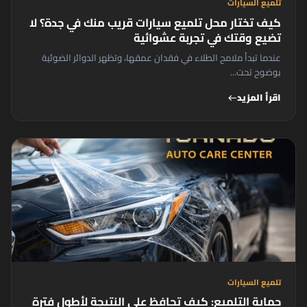
تلميع السيارات
كيف تختار محل تلميع سيارات قريب منك في جدة؟ لا
تضيع وقتك في تجربة عشوائية
عندما تبدأ ملامح الطلاء في فقدان عمقها، وتظهر الدوائر الضوئية
بوضوح تحت...
اقرأ المزيد
west
تلميع السيارات
حماية التلميع: كيف تحافظ على النتيجة لأطول فترة