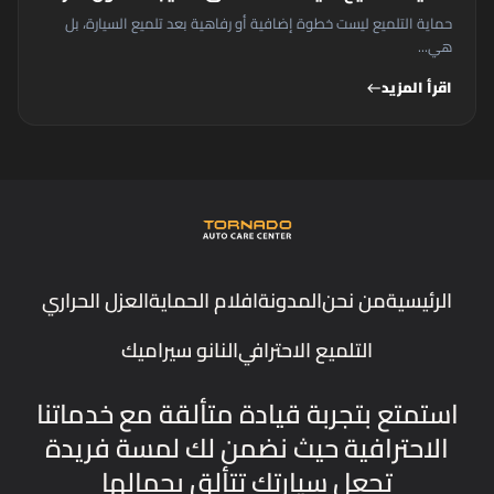
حماية التلميع ليست خطوة إضافية أو رفاهية بعد تلميع السيارة، بل
هي...
اقرأ المزيد
west
الرئيسية
من نحن
المدونة
افلام الحماية
العزل الحراري
التلميع الاحترافي
النانو سيراميك
استمتع بتجربة قيادة متألقة مع خدماتنا
الاحترافية حيث نضمن لك لمسة فريدة
تجعل سيارتك تتألق بجمالها