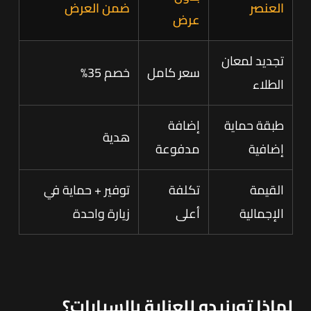
العنصر
ضمن العرض
عرض
تجديد لمعان
سعر كامل
خصم 35%
الطلاء
طبقة حماية
إضافة
هدية
إضافية
مدفوعة
القيمة
تكلفة
توفير + حماية في
الإجمالية
أعلى
زيارة واحدة
لماذا تورنيدو للعناية بالسيارات؟