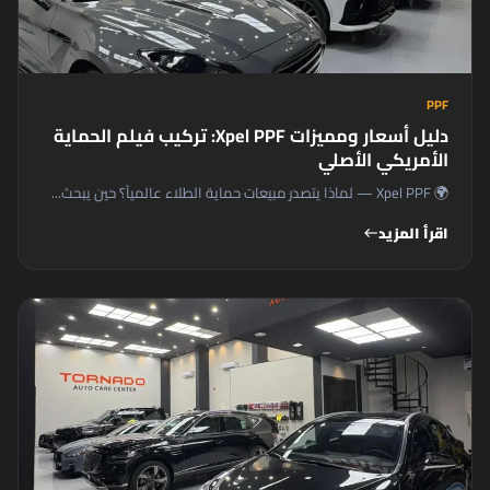
PPF
دليل أسعار ومميزات Xpel PPF: تركيب فيلم الحماية
الأمريكي الأصلي
🌍 Xpel PPF — لماذا يتصدر مبيعات حماية الطلاء عالمياً؟ حين يبحث...
اقرأ المزيد
west