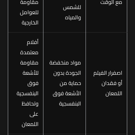
مع الوقت
مقاومة
للشمس
للعوامل
والمياه
الخارجية
أفلام
معتمدة
مواد منخفضة
مقاومة
اصفرار الفيلم
الجودة بدون
للأشعة
أو فقدان
حماية من
فوق
اللمعان
الأشعة فوق
البنفسجية
البنفسجية
وتحافظ
على
اللمعان