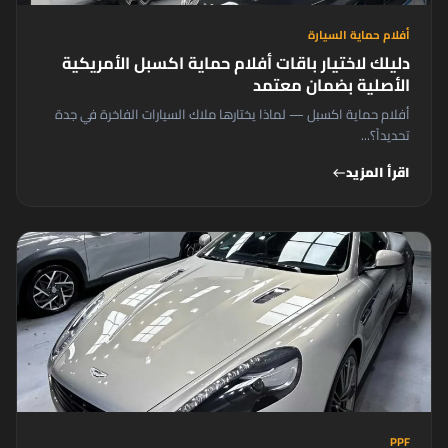
أفلام حماية السيارة
دليلك لاختيار باقات أفلام حماية اكسبل الأمريكية
الأصلية بضمان معتمد
أفلام حماية اكسبل — لماذا يختارها ملاك السيارات الفاخرة في جدة
تحديداً؟...
اقرأ المزيد
west
PPF