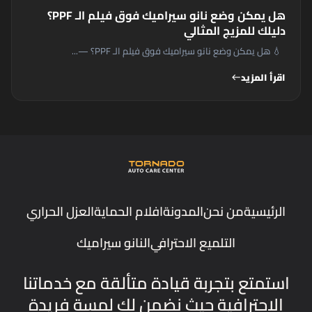
هل يمكن وضع نانو سيراميك فوق فيلم الـ PPF؟
دليلك للمزيج المثالي
💧 هل يمكن وضع نانو سيراميك فوق فيلم الـ PPF؟ —...
اقرأ المزيد
west
الرئيسية
من نحن
المدونة
افلام الحماية
العزل الحراري
التلميع الاحترافي
النانو سيراميك
استمتع بتجربة قيادة متألقة مع خدماتنا
الاحترافية حيث نضمن لك لمسة فريدة