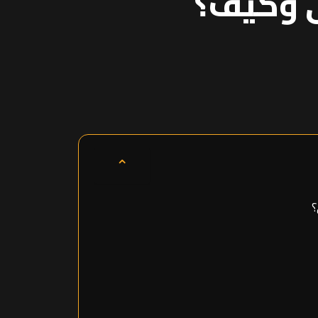
ى وكيف؟
⌃
؟