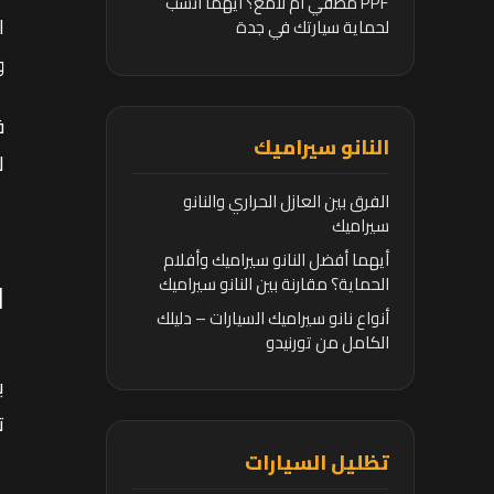
PPF مطفي أم لامع؟ أيهما أنسب
ا
لحماية سيارتك في جدة
و
ف
النانو سيراميك
ل
الفرق بين العازل الحراري والنانو
سيراميك
أيهما أفضل النانو سيراميك وأفلام
الحماية؟ مقارنة بين النانو سيراميك
ل
وأفلام الحماية
أنواع نانو سيراميك السيارات – دليلك
الكامل من تورنيدو
ب
ت
تظليل السيارات