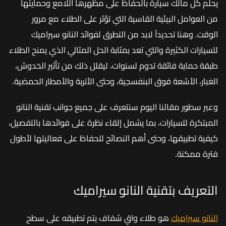
يحلم كل مالك سيارة بالحفاظ على مظهرها اللامع وحمايتها
من العوامل البيئية القاسية التي تؤثر على الطلاء مع مرور
الوقت. وهنا تحديداً لابد من التطرق لفوائد النانو سيراميك
للسيارات الكثيرة والتي تعد بمثابة الحل المثالي الذي يمنح الطلاء
طبقة حماية فائقة تدوم لسنوات، ليقلل ذلك من تأثير الخدوش،
الغبار، الأشعة فوق البنفسجية، وحتى الأتربة والأمطار الحمضية.
وعبر سطور مقالنا اليوم سنتعرف على جميع جوانب تقنية النانو
المبتكرة للسيارات، بما يشمل إلقاء نظرة على فوائدها بالتفصيل،
كيفية تطبيقها، وحتى أهم النصائح للحفاظ على فعاليتها لأطول
فترة ممكنة.
التعريف بتقنية النانو سيراميك
النانو سيراميك
هو طلاء واقٍ شفاف يتم تطبيقه على سطح