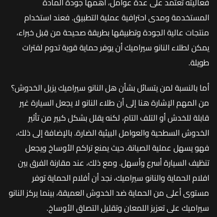
فعاليته تعتمد على عدة عوامل، أهمها جودة المادة
المستخدمة ومدى احترافية عملية التطبيق. فعند استخدام
منتجات عالية الجودة وتطبيقها بطريقة صحيحة من قِبل خبراء،
يمكن لطلاء النانو سيراميك أن يوفر حماية قوية تدوم لفترات
طويلة.
أما بالنسبة لمن يتسائل بشأن هل النانو سيراميك يزيل الخدوش؟
من المهم الإشارة هنا إلى أن طلاء النانو لا يجعل السيارة غير
قابلة للخدش أو التلف التام، لكنه يقلل بشكل كبير من تأثير
الخدوش السطحية والعوامل البيئية الضارة. بالإضافة إلى ذلك،
فهو يسهل عملية الصيانة، حيث يمنع تراكم الأوساخ ويجعل
تنظيف السيارة أسرع وأسهل. ومع ذلك، عند مقارنة الفرق بين
افلام الحماية والنانو سيراميك، نجد أن أفلام الحماية توفر
مستوى أعلى من الحماية ضد الخدوش العميقة، بينما يركز النانو
سيراميك على تعزيز اللمعان وتقليل التصاق الأوساخ.