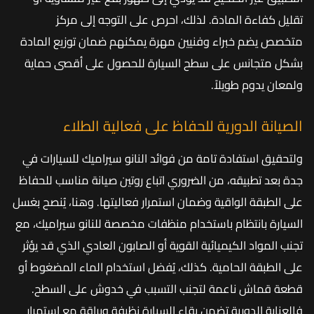
تقليل كفاءة المادة. لذلك، احرص على التوجه إلى مركز
متخصص يضم خبراء وفنيين مهرة يمكنهم ضمان توزيع المادة
بشكل متجانس على سطح السيارة للحصول على أقصى حماية
ولمعان يدوم طويلاً.
الصيانة الدورية للحفاظ على فعالية الطلاء
ولتحقيق استفادة تامة من فوائد النانو سيراميك للسيارات في
جدة بعد تطبيقه، من الضروري اتباع روتين صيانة مناسب للحفاظ
على الطبقة الواقية وضمان استمرار فعاليتها. وهنا، يُنصح بغسل
السيارة بانتظام باستخدام منظفات مخصصة للنانو سيراميك، مع
تجنب المواد الكيميائية القوية أو الصابون العادي الذي قد يؤثر
على الطبقة الحامية. كذلك، يُفضل استخدام الماء المضغوط أو
قطعة قماش ناعمة لتجنب التسبب في خدوش على السطح.
فالعناية الدورية تضمن بقاء السيارة نظيفة وبراقة مع استمرار