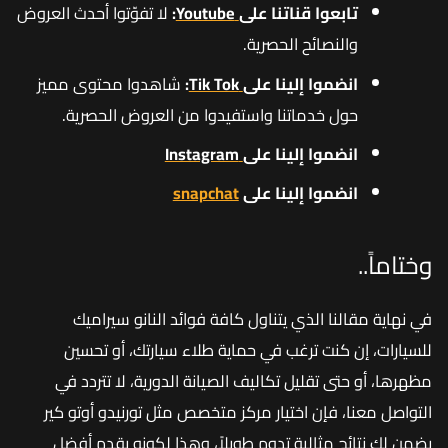
تابعوا قناتنا على
Youtube
:
لا تفوّتوا أحدث العروض
والنصائح الحصرية.
انضموا إلينا على
Tik Tok
:
شاهدوا محتوى مميز
حول خدماتنا واستفيدوا من العروض الحصرية.
انضموا إلينا على
Instagram
انضموا إلينا على
snapchat
وختاماً..
في نهاية مقالنا الذي يتناول كافة فوائد النانو سيراميك
للسيارات، إن كنت ترغب في حماية طلاء سيارتك، أو تحسين
مظهرها، أو حتى تقليل تكاليف الصيانة الدورية، لا تتردد في
التواصل معنا، فإن اختيار مركز متخصص مثل تورنيدو أوتو كير
يضمن لك نتائج مثالية تدوم طويلاً، وهذا لكونه يقدم أفضل