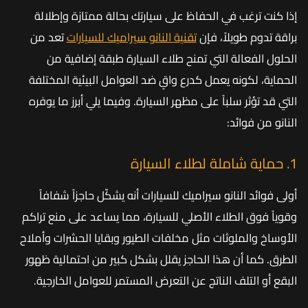
إذا كنت ترغب في الحفاظ على سيارتك بحالة ممتازة وإطلالة
براقة تدوم طويلاً، فإن
تقنية النانو سيراميك للسيارات
تعد من
الحلول الفعالة التي تمنح طلاء السيارة طبقة إضافية من
الحماية، لكونه يعمل كدرع واقٍ ضد العوامل البيئية المختلفة
التي قد تؤثر سلباً على مظهر السيارة. وفيما يلي أبرز ما يوفره
النانو من فوائد:
1. حماية شاملة لطلاء السيارة
أولى فوائد النانو سيراميك للسيارات أنه يشكّل حاجزاً شفافاً
وقوياً فوق الطلاء الأصلي للسيارة، مما يساعد على منع تراكم
الأوساخ والملوثات مثل مخلفات الطيور وبقايا الحشرات وأملاح
الطرق. كما أن هذا الحاجز يقلل بشكل كبير من احتمالية ظهور
البقع أو التلف الناتج عن التعرض المستمر للعوامل الخارجية.