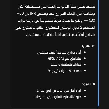
يعتمد نفس مبدأ النانو سيراميك لكن بجسيمات أكبر
وكثافة أقل. الأداء الحراري جيد ويُحقق IRR بين 60–
80% — وهو ما يُحدث فرقاً ملموساً في درجة حرارة
المقصورة دون الوصول لمستوى النانو. لا يحتوي على
معادن أيضاً مما يُبقيه آمناً لأنظمة الاستشعار.
✅ المزايا
أداء حراري جيد جداً بسعر معقول
متوافق مع ADAS وGPS
خيارات شفافية واسعة
عمر 3–5 سنوات في جدة
❌ القيود
أداء أقل من النانو في أوج الحرارة
جودة التصنيع تتفاوت بين الماركات