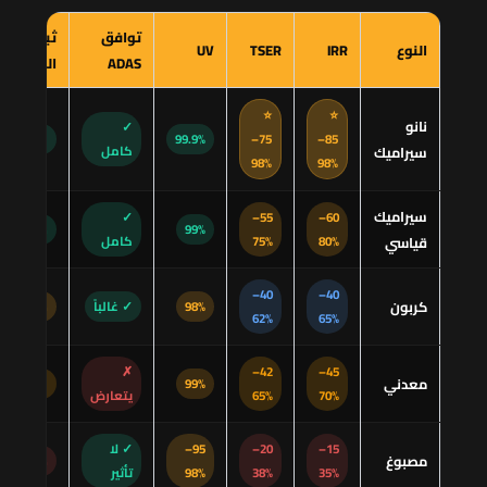
توافق
ثبات
النوع
IRR
TSER
UV
ADAS
اللون
⭐
⭐
نانو
✓
85–
75–
99.9%
ممتاز
سيراميك
كامل
98%
98%
سيراميك
✓
55–
60–
99%
جيد
قياسي
80%
75%
كامل
40–
40–
كربون
98%
✓ غالباً
جيد
62%
65%
✗
42–
45–
معدني
99%
متوسط
70%
65%
يتعارض
15–
20–
95–
✓ لا
مصبوغ
ضعيف
35%
38%
98%
تأثير