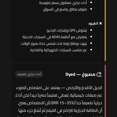
أداء حراري معقول بسعر متوسط
متوفر بنطاق واسع في السوق
❌ القيود
يُشوّش GPS وإشارات الراديو
يتعارض مع أنظمة ADAS في السيارات الحديثة
يبهت ويتغيّر لونه تحت شمس جدة بمرور الوقت
غير مناسب للسيارات الكهربائية والفاخرة
🎨
مصبوغ — Dyed
أداء حراري ضعيف
الجيل الأقدم والأرخص — يعتمد على امتصاص الضوء
عبر صبغات كيميائية. يُعطي تعتيماً بصرياً جيداً لكن أداءً
حرارياً ضعيفاً جداً (IRR 15–35%) لأن الامتصاص يعني
أن الطاقة الحرارية تتراكم في الفيلم ثم تُشعّ جزء منها