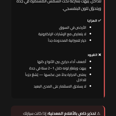
للداخل. يبهت بسرعة تحت الشمس المستمرة في جدة
ويتحوّل للون البنفسجي.
✅ المزايا
الأرخص في السوق
لا يتعارض مع الإشارات الإلكترونية
خيار للميزانية المحدودة جداً
❌ القيود
أضعف أداء حراري بين الأنواع كلها
يبهت ويتغيّر لونه خلال 1–2 سنة في جدة
يمتص الحرارة بدلاً من عكسها — يُشعّ جزءاً
للداخل
لا يستحق الاستثمار على المدى البعيد
⚠️
تحذير خاص بالأفلام المعدنية:
إذا كانت سيارتك