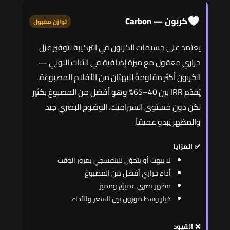
🖤
كربون — Carbon
توازن مقبول
يعتمد على جسيمات الكربون في التركيبة لتوفير عزل
حراري معقول مع ميزة إضافية في الثبات اللوني —
الكربون أكثر مقاومةً للبهتان من الأفلام المصبوغة.
يُقدّم IRR بين 40–65% وهو أفضل من المصبوغ بكثير
لكن دون مستوى السيراميك. الوضوح البصري جيد
والمظهر يبدو عميقاً.
✅ المزايا
لا يبهت أو يتحوّل للبنفسجي بمرور الوقت
أداء حراري أفضل من المصبوغ
مظهر بصري عميق ومميز
خيار وسط موزون بين السعر والأداء
❌ القيود