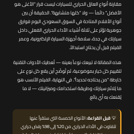
مقارنة أنواع العازل الحراري للسيارات ليست قرار "الأغلى هو
الأفضل" دائماً — ولا "كلها متشابهة". الحقيقة أن بين
أنواع الأفلام المتاحة في السوق السعودي اليوم فوارق
جوهرية تؤثر على ثلاثة أشياء: الأداء الحراري الفعلي داخل
سيارتك في جدة، سلامة أجهزة السيارة الإلكترونية، وعمر
الفيلم قبل أن يحتاج استبدالاً.
هذه المقالة لا تبيعك نوعاً بعينه — تُعطيك الأدوات التقنية
لتقييم كل خيار بموضوعية، ثم تُوضّح أين يقع كل نوع على
خارطة "من يحتاجه تحديداً". في النهاية، الفيلم الأنسب هو
ما يُلائم سيارتك وطريقة استخدامك وميزانيتك — لا ما
يُقنعك به أي بائع.
💡
قبل القراءة:
الأنواع الخمسة التي ستقرأ عنها
تتفاوت في الأداء الحراري من 20% إلى 98% رفض حراري