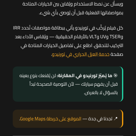
ويسأل عن نمط الاستخدام ويُقارن بين الخيارات المتاحة
بمواصفاتها الفعلية قبل أن يُوصي بأي شيء.
كل فيلم يُركَّب في تورنيدو يأتي ببطاقة مواصفات تُحدد IRR
وTSER وUV وVLT بالأرقام الحقيقية — ويُقاس الأداء بعد
التركيب للتحقق. اطلع على تفاصيل الخيارات المتاحة في
صفحة
خدمة العزل الحراري في تورنيدو
.
🎯
ما يُميّز تورنيدو في المقارنة:
لن يُقنعك بنوع بعينه
قبل أن يفهم سيارتك — لأن التوصية الصحيحة تبدأ
بالسؤال لا بالعرض.
📍 تجدنا في جدة —
الموقع على خريطة Google Maps
.