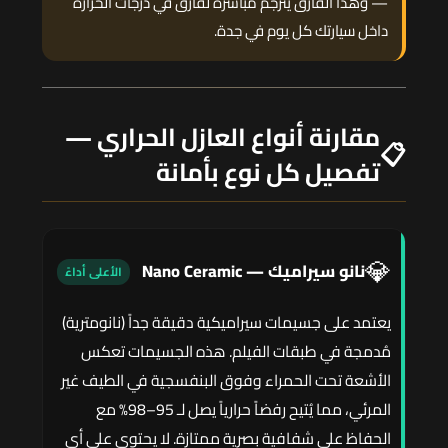
— وهذا الفارق يُترجم مباشرة لفارق في درجات الحرارة
داخل سيارتك كل يوم في جدة.
مقارنة أنواع العازل الحراري —
📋
تفصيل كل نوع بأمانة
💎
نانو سيراميك — Nano Ceramic
الأعلى أداءً
يعتمد على جسيمات سيراميكية دقيقة جداً (نانومترية)
مُدمجة في طبقات الفيلم. هذه الجسيمات تعكس
الأشعة تحت الحمراء وفوق البنفسجية في الطيف غير
المرئي، مما يُتيح رفضاً حرارياً يصل لـ 95–98% مع
الحفاظ على شفافية بصرية ممتازة. لا يحتوي على أي