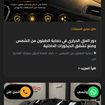
عازل حراري للسيارات
دور العزل الحراري في حماية الطبلون من الشمس
ومنع تشقق الديكورات الداخلية
🛡️ حماية الطبلون من الشمس — كيف تحفظ أصول سيارتك الفاخرة
من...
اقرأ المزيد
west
واتساب
اتصل الآن