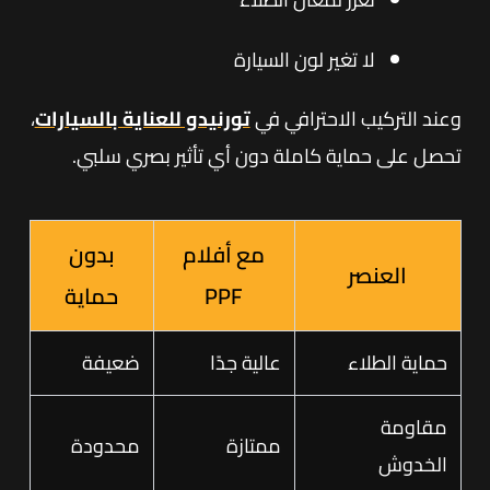
لا تغير لون السيارة
وعند التركيب الاحترافي في
تورنيدو للعناية بالسيارات
،
تحصل على حماية كاملة دون أي تأثير بصري سلبي.
مع أفلام
بدون
العنصر
PPF
حماية
حماية الطلاء
عالية جدًا
ضعيفة
مقاومة
ممتازة
محدودة
الخدوش