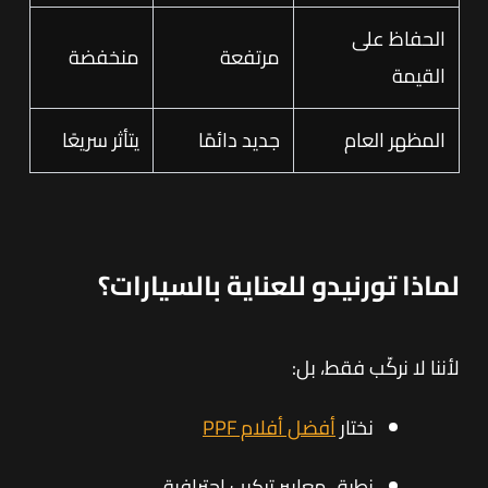
الحفاظ على
مرتفعة
منخفضة
القيمة
المظهر العام
جديد دائمًا
يتأثر سريعًا
لماذا تورنيدو للعناية بالسيارات؟
لأننا لا نركّب فقط، بل:
نختار
أفضل أفلام PPF
نطبق معايير تركيب احترافية