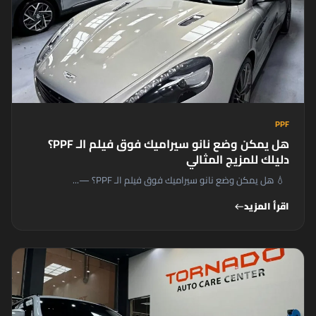
PPF
هل يمكن وضع نانو سيراميك فوق فيلم الـ PPF؟
دليلك للمزيج المثالي
💧 هل يمكن وضع نانو سيراميك فوق فيلم الـ PPF؟ —...
اقرأ المزيد
west