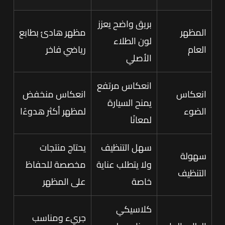
بريق واضح يعزز
المظهر
مظهر هادئ بطابع
لون الطلاء
العام
رياضي فاخر
الأصلي
انعكاس مرتفع
انعكاس
انعكاس منخفض
يمنح السيارة
الضوء
لمظهر أكثر هدوءًا
لمعانًا
سهل التنظيف
يحتاج منتجات
سهولة
ولا يتطلب عناية
مخصصة للحفاظ
التنظيف
خاصة
على المظهر
كلاسيكي
جريء ومناسب