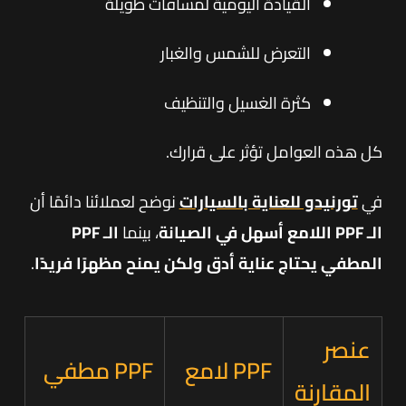
القيادة اليومية لمسافات طويلة
التعرض للشمس والغبار
كثرة الغسيل والتنظيف
كل هذه العوامل تؤثر على قرارك.
في
تورنيدو للعناية بالسيارات
نوضح لعملائنا دائمًا أن
الـ PPF اللامع أسهل في الصيانة
، بينما
الـ PPF
المطفي يحتاج عناية أدق ولكن يمنح مظهرًا فريدًا
.
عنصر
PPF لامع
PPF مطفي
المقارنة