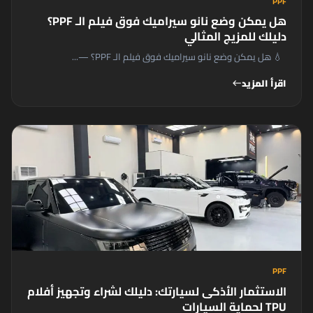
PPF
هل يمكن وضع نانو سيراميك فوق فيلم الـ PPF؟
دليلك للمزيج المثالي
💧 هل يمكن وضع نانو سيراميك فوق فيلم الـ PPF؟ —...
اقرأ المزيد
west
PPF
الاستثمار الأذكى لسيارتك: دليلك لشراء وتجهيز أفلام
TPU لحماية السيارات