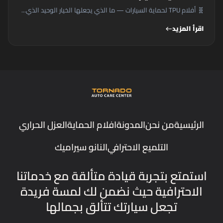
🧬 أفلام TPU لحماية السيارات — ما الذي يجعلها الخيار الوحيد الذي...
اقرأ المزيد
west
الرئيسية
من نحن
المدونة
افلام الحماية
العزل الحراري
التلميع الاحترافي
النانو سيراميك
استمتع بتجربة قيادة متألقة مع خدماتنا
الاحترافية حيث نضمن لك لمسة فريدة
تجعل سيارتك تتألق بجمالها