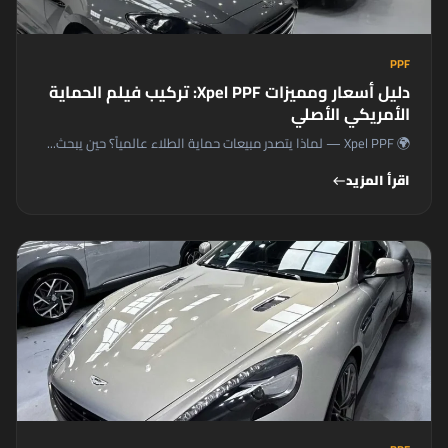
PPF
دليل أسعار ومميزات Xpel PPF: تركيب فيلم الحماية
الأمريكي الأصلي
🌍 Xpel PPF — لماذا يتصدر مبيعات حماية الطلاء عالمياً؟ حين يبحث...
اقرأ المزيد
west