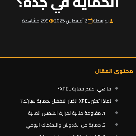
الحماية في جدة؟
بواسطة
2 أغسطس 2025
299 مشاهدة
visibility
calendar_today
person
محتوى المقال
ما هي افلام حماية XPEL؟
لماذا تعتبر XPEL الخيار الأفضل لحماية سيارتك؟
1. مقاومة مثالية لحرارة الشمس العالية
2. حماية من الخدوش والاحتكاك اليومي