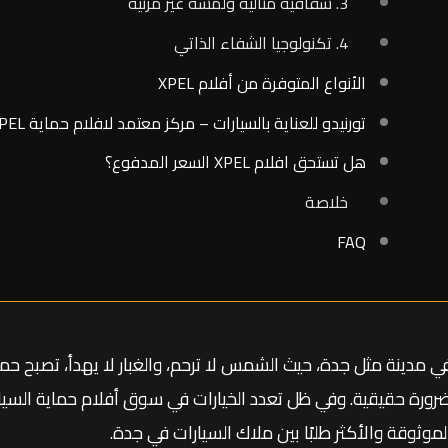
3. شفافية مثالية ولمسة غير مرئية
4. تكنولوجيا الشفاء الذاتي
الأنواع المتوفرة من أفلام XPEL
تورنيدو للعناية بالسيارات – مركز معتمد لافلام حماية XPEL في جدة
هل تستحق افلام XPEL السعر المدفوع؟
خلاصة
FAQ
ي مدينة مثل جدة، حيث الشمس لا ترحم، والغبار لا يهدأ، تصبح حما
رورة حقيقية. وفي ظل تعدد الخيارات في سوق أفلام حماية السيار
لموثوقة والأكثر طلبًا بين ملاك السيارات في جدة.