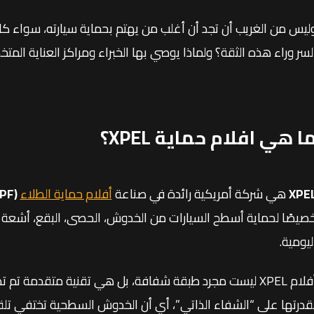
ليس من الغريب أن تجد أن أغلب من يهتم بحماية سيارته، سواء كانت
لسر وراء هذه الثقة؟ ولماذا يوصي بها الخبراء ومراكز العناية ال
ا هي افلام حماية XPEL؟
XPE
هي شركة أمريكية رائدة في صناعة
أفلام حماية الطلاء
(Paint Protection Film – PPF)
صيصًا لحماية أسطح السيارات من الخدوش، الحصى، البقع، أشعة ال
ليومية.
أفلام XPEL ليست مجرد طبقة شفافة، بل هي تقنية متقدمة تم 
قدرتها على “الشفاء الذاتي”، أي أن الخدوش السطحية تختفي تلقائ