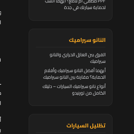
PPF مطفي أم لامع؟ أيهما أنسب
لحماية سيارتك في جدة
و
ا
النانو سيراميك
الفرق بين العازل الحراري والنانو
م
سيراميك
أيهما أفضل النانو سيراميك وأفلام
الحماية؟ مقارنة بين النانو سيراميك
L
وأفلام الحماية
أنواع نانو سيراميك السيارات – دليلك
خ
الكامل من تورنيدو
ا
تظليل السيارات
ب