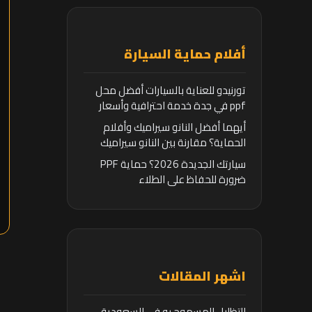
أفلام حماية السيارة
تورنيدو للعناية بالسيارات أفضل محل
ppf في جدة خدمة احترافية وأسعار
تنافسية
أيهما أفضل النانو سيراميك وأفلام
الحماية؟ مقارنة بين النانو سيراميك
وأفلام الحماية
سيارتك الجديدة 2026؟ حماية PPF
ضرورة للحفاظ على الطلاء
اشهر المقالات
التظليل المسموح به في السعودية