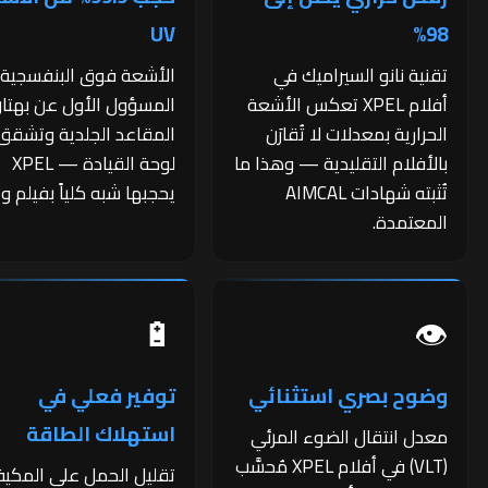
UV
98%
تقنية نانو السيراميك في
الأشعة فوق البنفسجية
أفلام XPEL تعكس الأشعة
المسؤول الأول عن بهتا
الحرارية بمعدلات لا تُقارَن
المقاعد الجلدية وتشقق
بالأفلام التقليدية — وهذا ما
لوحة القيادة — XPEL
تُثبته شهادات AIMCAL
يحجبها شبه كلياً بفيلم وا
المعتمدة.
🔋
👁️
وضوح بصري استثنائي
توفير فعلي في
استهلاك الطاقة
معدل انتقال الضوء المرئي
(VLT) في أفلام XPEL مُحسَّب
تقليل الحمل على المكي