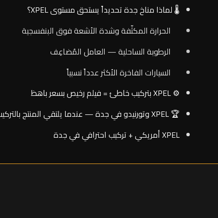
🌡️ لماذا مناخ جدة تحديداً يستحق مستوى XPEL؟
الحرارة المكثّفة وشدة الأشعة فوق البنفسجية
الرطوبة الساحلية — العامل المُضاعِف
السيارات الفاخرة الأكثر عدداً نسبياً
⚙️ XPEL بتركيب خاطئ = فيلم رخيص بسعر باهظ
🏆 XPEL وتورنيدو في جدة — عندما يلتقي المنتج بالتركيب الصحيح
XPEL أمريكي + تركيب احترافي في جدة