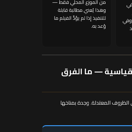
من الموزع المحلي فقط —
1% — في
وهذا يُعني مطالبة قابلة
للتنفيذ إذا لم يؤدِّ الفيلم ما
وفي
وُعد به.
د
 القياسية — ما الفرق
ي الظروف المعتدلة. وجدة بمناخها