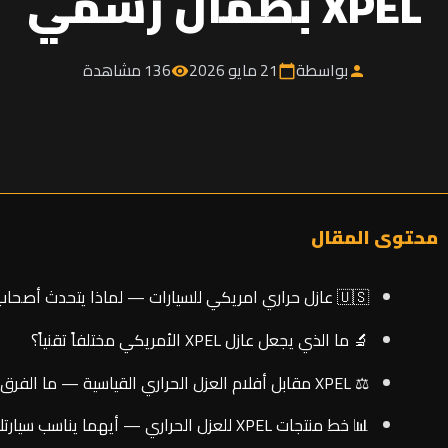
XPEL بضمان رسمي
بواسطة
21 مايو 2026
136 مشاهدة
visibility
calendar_today
person
محتوى المقال
🇺🇸 عازل حراري امريكي للسيارات — لماذا يتحدث أصحاب السيارات الفاخرة في جدة عن XPEL؟
🔬 ما الذي يجعل عازل XPEL الأمريكي مختلفاً تقنياً؟
⚖️ XPEL مقابل أفلام العزل الحراري القياسية — ما الفرق الفعلي في جدة؟
📊 خط منتجات XPEL للعزل الحراري — أيهما يناسب سيارتك في جدة؟