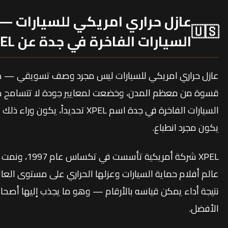
عازل حراري امريكي للسيارات —
🇺🇸
السيارات الفاخرة في جدة عن XPEL؟
عازل حراري امريكي للسيارات ليس مجرد وصف تسويقي — هو ت
قسوة من معظم المدن، وخضعت لمعايير جودة لا تتسامح مع 
السيارات الفاخرة في جدة اسم XPEL تح
يكون مجرد انطباع.
XPEL شركة أمري
عالم أفلام حماية السيارات وعزلها الحراري على مستوى العا
نتيجة أداء يمكن قياسه بالأرقام — وهو ما يجذب إليها أصحاب
الأفضل.