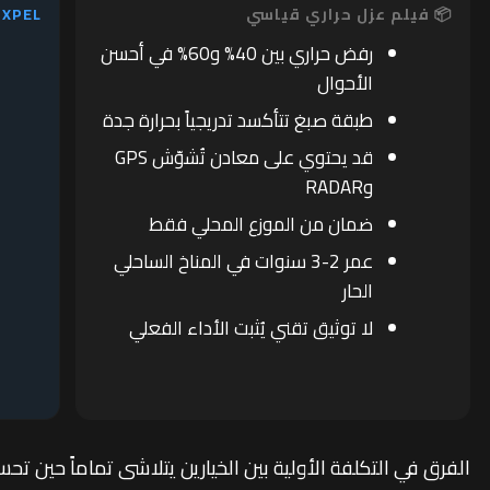
📦 فيلم عزل حراري قياسي
🇺🇸 XPEL نانو س
رفض حراري بين 40% و60% في أحسن
الأحوال
طبقة صبغ تتأكسد تدريجياً بحرارة جدة
قد يحتوي على معادن تُشوّش GPS
وRADAR
ضمان من الموزع المحلي فقط
عمر 2-3 سنوات في المناخ الساحلي
الحار
لا توثيق تقني يُثبت الأداء الفعلي
الفرق في التكلفة الأولية بين الخيارين يتلاشى تماماً حين تح