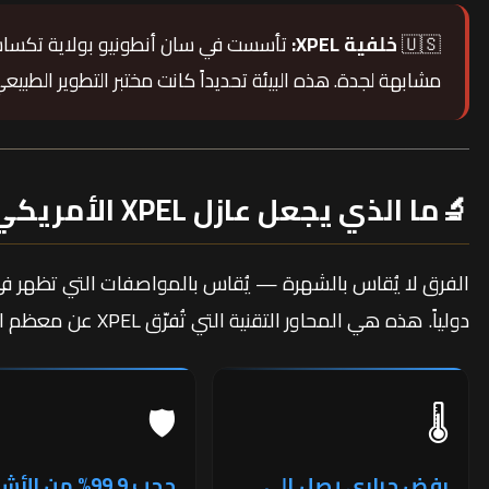
🇺🇸
خلفية XPEL:
تأسست في سان أنطونيو بولاية تكساس
مشابهة لجدة. هذه البيئة تحديداً كانت مختبر التطوير الطبيعي ل
🔬
ما الذي يجعل عازل XPEL الأمريكي مختلفاً تقنياً؟
الفرق لا يُقاس بالشهرة — يُقاس بالمواصفات التي تظهر ف
دولياً. هذه هي المحاور التقنية التي تُفرّق XPEL عن معظم البدائل المتاحة في السوق السعودي:
🛡️
🌡️
رفض حراري يصل إلى
حجب 99.9% من ال