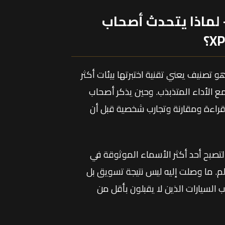
 لماذا يتحدث أصحاب
صنيف يعني تقنية اختبرتها بيئات أكثر
الأداء المتذبذب. وحين يذكر أصحاب
ديداً، يكون وراء ذلك قراءة ومقارنة وتجارب شخصية قبل أن
كية تأسست في تكساس عام 1997، ونمت لتصبح أحد أكثر الأسماء الموثوقة في
لم. ما وصلت إليه ليس نتيجة تسويق بل
 السيارات الذين لا يقبلون بأقل من