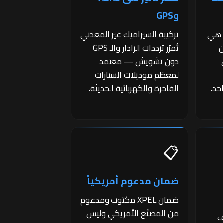
وGPS
 هي
تركيبة السيراميك غير المعدني
ن
تُمرّر ترددات الرادار والـ GPS
دون تشويش — معتمد
لمعظم موديلات السيارات
حد.
الفاخرة والكهربائية الحديثة.
📋
ضمان مدعوم أمريكياً
ضمان XPEL مكتوب ومدعوم
من المصنّع الأمريكي وليس
ف