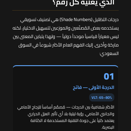
الذي يعنيه كل رقم؟
درجات التظليل (Shade Numbers) هي تصنيف تسويقي
يستخدمه بعض المُصنّعين والموزعين لتسهيل الاختيار، لكنه
ليس معياراً قياسياً موحداً دولياً — ولهذا يتباين المعنى بين
ماركة وأخرى. إليك الفهم العام الأكثر شيوعاً في السوق
السعودي:
01
الدرجة الأولى — فاتح
VLT: 65–80%
الأكثر شفافيةً بين الدرجات — مُصمَّم أساساً للزجاج الأمامي
والجانبي الأمامي. رؤية ليلية بلا أي تأثير. العزل الحراري
يعتمد كلياً على جودة التقنية المستخدمة لا الكثافة
البصرية.