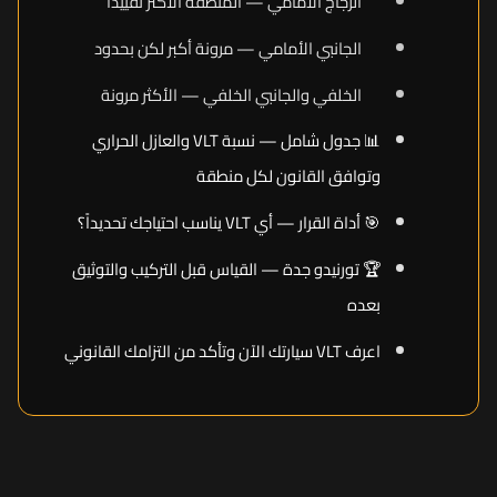
الزجاج الأمامي — المنطقة الأكثر تقييداً
الجانبي الأمامي — مرونة أكبر لكن بحدود
الخلفي والجانبي الخلفي — الأكثر مرونة
📊 جدول شامل — نسبة VLT والعازل الحراري
وتوافق القانون لكل منطقة
🎯 أداة القرار — أي VLT يناسب احتياجك تحديداً؟
🏆 تورنيدو جدة — القياس قبل التركيب والتوثيق
بعده
اعرف VLT سيارتك الآن وتأكد من التزامك القانوني