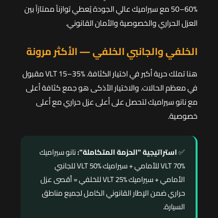
50–60% مع سيراميك عالي الجودة يُعطي توازناً ممتازاً بين
العزل الحراري والخصوصية والأمان القانوني.
الخلفي والجانبي الخلفي — الأكثر مرونة
هنا تملك حرية أكبر في اختيار الكثافة. VLT 15–35% مقبول
في معظم الحالات. والاختيار الأذكى هو جمع كثافة أعلى
مع نانو سيراميك لتحصل على أعلى عزل حراري مع أعلى
خصوصية.
✅
استراتيجية "الحزمة المتكاملة":
نانو سيراميك
VLT 70% للأمامي + سيراميك VLT 50% للجانبي
الأمامي + سيراميك VLT 25% للخلفي = أقصى عزل
حراري ضمن الإطار القانوني الكامل لجميع مناطق
السيارة.