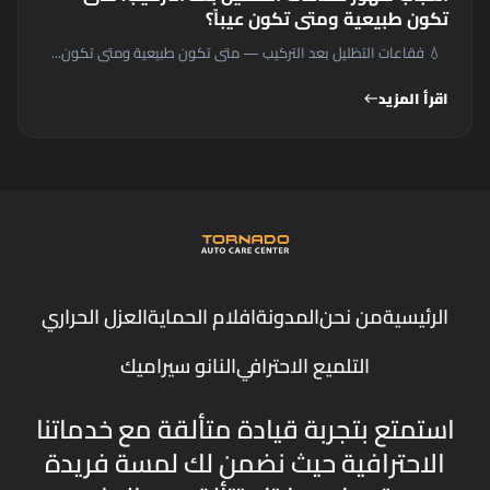
تكون طبيعية ومتى تكون عيباً؟
💧 فقاعات التظليل بعد التركيب — متى تكون طبيعية ومتى تكون...
اقرأ المزيد
west
الرئيسية
من نحن
المدونة
افلام الحماية
العزل الحراري
التلميع الاحترافي
النانو سيراميك
استمتع بتجربة قيادة متألقة مع خدماتنا
الاحترافية حيث نضمن لك لمسة فريدة