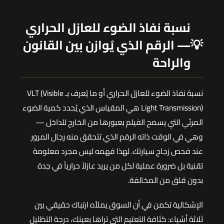
نسبة نفاذ الضوء للعازل الحراري
💡
— الرقم الذي يُوازن بين القانون
والراحة
نسبة نفاذ الضوء للعازل الحراري أو ما يُعرف بـ VLT (Visible
Light Transmission) هي المقياس الذي يُحدد كمية الضوء
المرئي التي يسمح الفيلم بعبورها من الخارج للداخل —
وهي في الوقت ذاته الرقم الذي تتحقق منه رجال المرور
عند فحص زجاج سيارتك. لهذا فهمه ليس مجرد معلومة
تقنية بل ضرورة عملية لكل من يريد عازلاً حرارياً في جدة
بدون قلق من المخالفة.
الإشكالية تكمن في أن السوق يملأه ارتباك حقيقي بين
ثلاثة أشياء: كثافة التعتيم التي تراها بعينك، درجة التظليل