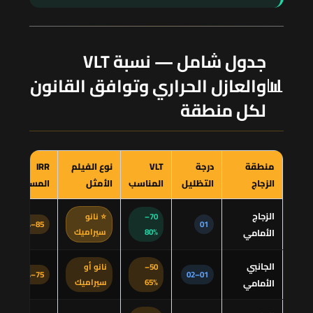
جدول شامل — نسبة VLT
📊
والعازل الحراري وتوافق القانون
لكل منطقة
منطقة
درجة
VLT
نوع الفيلم
IRR
الزجاج
التظليل
المناسب
الأمثل
المستهدف
الزجاج
70–
⭐ نانو
85–95%
01
الأمامي
80%
سيراميك
الجانبي
50–
نانو أو
75–92%
01–02
الأمامي
65%
سيراميك