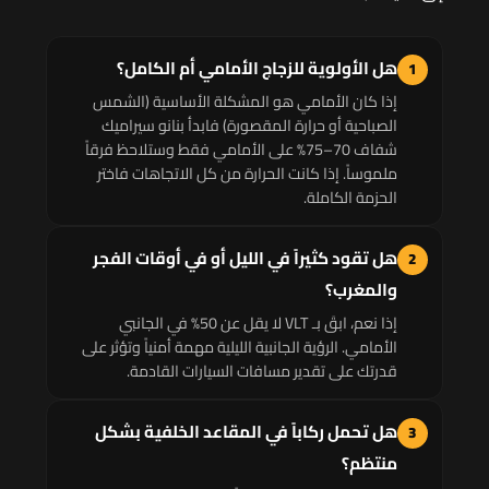
هل الأولوية للزجاج الأمامي أم الكامل؟
1
إذا كان الأمامي هو المشكلة الأساسية (الشمس
الصباحية أو حرارة المقصورة) فابدأ بنانو سيراميك
شفاف 70–75% على الأمامي فقط وستلاحظ فرقاً
ملموساً. إذا كانت الحرارة من كل الاتجاهات فاختر
الحزمة الكاملة.
هل تقود كثيراً في الليل أو في أوقات الفجر
2
والمغرب؟
إذا نعم، ابقَ بـ VLT لا يقل عن 50% في الجانبي
الأمامي. الرؤية الجانبية الليلية مهمة أمنياً وتؤثر على
قدرتك على تقدير مسافات السيارات القادمة.
هل تحمل ركاباً في المقاعد الخلفية بشكل
3
منتظم؟