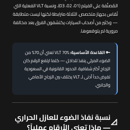
المُصنَّفة على الفيلم (01، 02، 03)، ونسبة VLT الفعلية التي
تُقاس بجهاز متخصص. الثلاثة مترابطة لكنها ليست متطابقة
— وكثير من أصحاب السيارات يكتشفون الفرق بعد مخالفة
مرورية لم يتوقعوها.
🔑
القاعدة الأساسية:
VLT 70% تعني أن 70% من
الضوء المرئي ينفذ للداخل — كلما ارتفع الرقم كان
الزجاج أكثر شفافية. الحدود القانونية في السعودية
تفرض حداً أدنى لـ VLT يختلف بين الزجاج الأمامي
والجانبي.
نسبة نفاذ الضوء للعازل الحراري
📐
— ماذا تعني الأرقام عملياً؟