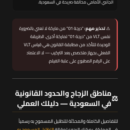
الجانبي الأمامي مخالفة صريحة في السعودية.
⚠️
تحذير مهم:
"درجة 01" من ماركة لا تعني بالضرورة
نفس VLT من "درجة 01" لماركة أخرى. الطريقة
الوحيدة للتأكد من مطابقة القانون هي قياس VLT
الفعلي بجهاز متخصص بعد التركيب — لا الاعتماد
على الرقم المطبوع على علبة الفيلم.
مناطق الزجاج والحدود القانونية
⚖️
في السعودية — دليلك العملي
للتفاصيل الكاملة والمحدّثة للتظليل المسموح به رسمياً
في المملكة، يمكنك الرجوع لمقالة
التظليل المسموح به