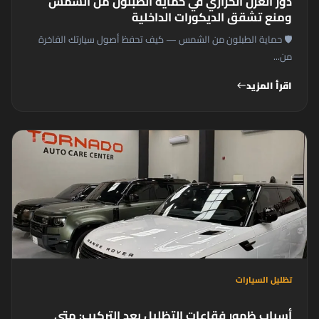
دور العزل الحراري في حماية الطبلون من الشمس
ومنع تشقق الديكورات الداخلية
🛡️ حماية الطبلون من الشمس — كيف تحفظ أصول سيارتك الفاخرة
من...
اقرأ المزيد
west
تظليل السيارات
أسباب ظهور فقاعات التظليل بعد التركيب: متى