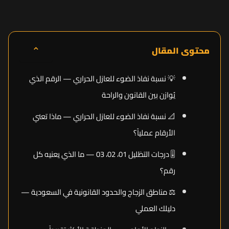
⌃
محتوى المقال
💡 نسبة نفاذ الضوء للعازل الحراري — الرقم الذي
يُوازن بين القانون والراحة
📐 نسبة نفاذ الضوء للعازل الحراري — ماذا تعني
الأرقام عملياً؟
🎚️ درجات التظليل 01، 02، 03 — ما الذي يعنيه كل
رقم؟
⚖️ مناطق الزجاج والحدود القانونية في السعودية —
دليلك العملي