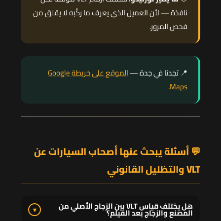
نافذة — لأن العميل الذي يعرف ما ركَّبه لا يقلق من
فحص المرور.
📍 تجدنا في جدة —
الموقع على خريطة Google
.
Maps
💬 أسئلة يبحث عنها أصحاب السيارات عن
VLT والتظليل القانوني
هل يختلف قياس VLT بين الزجاج الأصلي من
▾
المصنع والزجاج بعد الفيلم؟