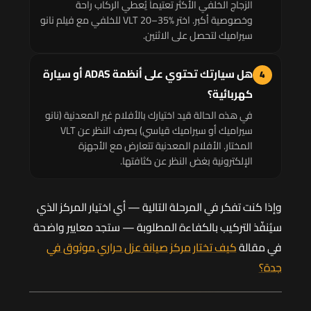
الزجاج الخلفي الأكثر تعتيماً يُعطي الركاب راحة
وخصوصية أكبر. اختر VLT 20–35% للخلفي مع فيلم نانو
سيراميك لتحصل على الاثنين.
هل سيارتك تحتوي على أنظمة ADAS أو سيارة
4
كهربائية؟
في هذه الحالة قيد اختيارك بالأفلام غير المعدنية (نانو
سيراميك أو سيراميك قياسي) بصرف النظر عن VLT
المختار. الأفلام المعدنية تتعارض مع الأجهزة
الإلكترونية بغض النظر عن كثافتها.
وإذا كنت تفكر في المرحلة التالية — أي اختيار المركز الذي
سيُنفّذ التركيب بالكفاءة المطلوبة — ستجد معايير واضحة
في مقالة
كيف تختار مركز صيانة عزل حراري موثوق في
جدة؟