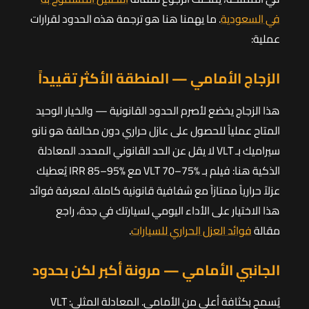
في السعودية
. ما يهمنا هنا هو ترجمة هذه الحدود لقرارات
عملية:
الزجاج الأمامي — المنطقة الأكثر تقييداً
هذا الزجاج يخضع لأصرم الحدود القانونية — والخيار الوحيد
المتاح عملياً للحصول على عازل حراري دون مخالفة هو نانو
سيراميك بـ VLT لا يقل عن الحد القانوني المحدد. المعادلة
الذكية هنا: فيلم بـ VLT 70–75% مع IRR 85–95% يُعطيك
عزلاً حرارياً ممتازاً مع شفافية قانونية كاملة. لمعرفة فوائد
هذا الاختيار على الأداء اليومي لسيارتك في جدة، راجع
مقالة
فوائد العزل الحراري للسيارات
.
الجانبي الأمامي — مرونة أكبر لكن بحدود
يُسمح بكثافة أعلى من الأمامي. المعادلة المثلى: VLT