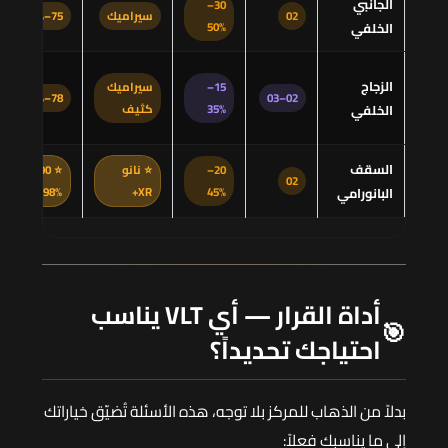
الجانبي
30–
02
سيراميك
75–90%
الخلفي
50%
الزجاج
15–
سيراميك
78–93%
02–03
الخلفي
35%
كثيف
السقف
20–
⭐ نانو
⭐ 90–
02
البانورامي
45%
XR+
98%
أداة القرار — أي VLT يناسب
🎯
احتياجك تحديداً؟
بدلاً من الذهاب للمركز بلا توجه، هذه الأسئلة تُضيّق خياراتك
إلى ما يناسبك فعلاً: