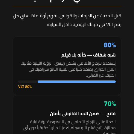
قبل الحديث عن الدرجات والقوانين، نفهم أولاً ماذا يعني كل
رقم VLT في حياتك اليومية داخل السيارة:
80%
شبه شفاف — كأنه بلا فيلم
يُستخدم للزجاج الأمامي بشكل رئيسي. الرؤية الليلية مثالية.
العزل الحراري يعتمد كلياً على تقنية النانو سيراميك في
الطيف غير المرئي.
80% VLT
70%
فاتح — ضمن الحد القانوني بأمان
الحد المثالي للزجاج الأمامي في السعودية. رؤية ليلية
ممتازة. يُتيح فيلم نانو سيراميك عزلاً حرارياً حقيقياً دون أي
مخالفة.