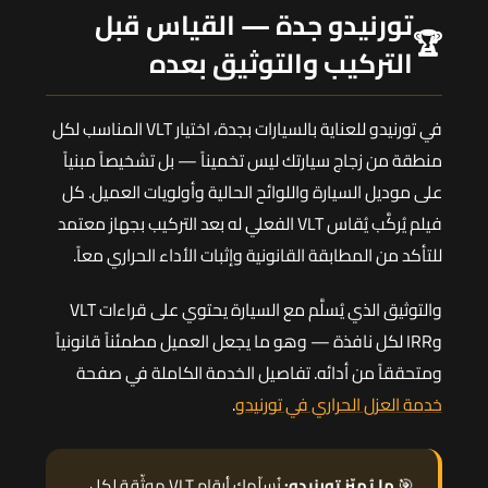
تورنيدو جدة — القياس قبل
🏆
التركيب والتوثيق بعده
في تورنيدو للعناية بالسيارات بجدة، اختيار VLT المناسب لكل
منطقة من زجاج سيارتك ليس تخميناً — بل تشخيصاً مبنياً
على موديل السيارة واللوائح الحالية وأولويات العميل. كل
فيلم يُركَّب يُقاس VLT الفعلي له بعد التركيب بجهاز معتمد
للتأكد من المطابقة القانونية وإثبات الأداء الحراري معاً.
والتوثيق الذي يُسلَّم مع السيارة يحتوي على قراءات VLT
وIRR لكل نافذة — وهو ما يجعل العميل مطمئناً قانونياً
ومتحققاً من أدائه. تفاصيل الخدمة الكاملة في صفحة
خدمة العزل الحراري في تورنيدو
.
🎯
ما يُميّز تورنيدو:
نُسلّمك أرقام VLT موثّقة لكل