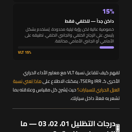
15%
داكن جداً — للخلفي فقط
خصوصية عالية لكن رؤية ليلية محدودة. يُستخدم بشكل
رئيسي على الزجاج الخلفي والجانبي الخلفي. تطبيقه على
الأمامي أو الجانبي الأمامي مخالفة.
15% VLT
لفهم كيف تتفاعل نسبة VLT مع معايير الأداء الحراري
الأخرى كـ IRR وTSER، يمكنك الاطلاع على
ماذا تعني نسبة
العزل الحراري للسيارات؟
حيث يُشرح كل مقياس وعلاقته بما
تشعر به فعلاً داخل سيارتك.
درجات التظليل 01، 02، 03 — ما
🎚️